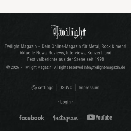
Twilight Magazin – Dein Online-Magazin für Metal, Rock & mehr!
Aktuelle News, Reviews, Interviews, Konzert- und
Festivalberichte aus der Szene seit 1998
©
2026
•
Twilight Magazin
| All rights reserved
info@twilight-magazin.de
settings
DSGVO
Impressum
• Login •