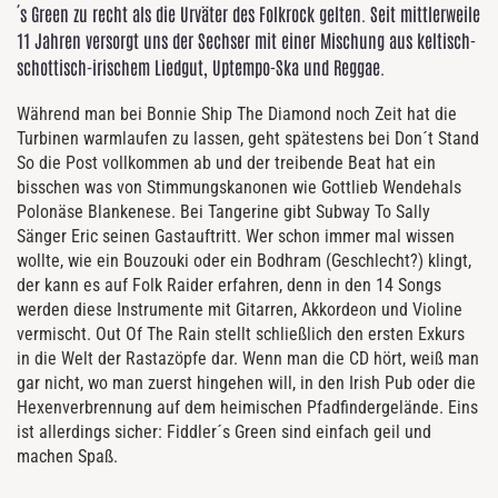
´s Green zu recht als die Urväter des Folkrock gelten. Seit mittlerweile
11 Jahren versorgt uns der Sechser mit einer Mischung aus keltisch-
schottisch-irischem Liedgut, Uptempo-Ska und Reggae.
Während man bei Bonnie Ship The Diamond noch Zeit hat die
Turbinen warmlaufen zu lassen, geht spätestens bei Don´t Stand
So die Post vollkommen ab und der treibende Beat hat ein
bisschen was von Stimmungskanonen wie Gottlieb Wendehals
Polonäse Blankenese. Bei Tangerine gibt Subway To Sally
Sänger Eric seinen Gastauftritt. Wer schon immer mal wissen
wollte, wie ein Bouzouki oder ein Bodhram (Geschlecht?) klingt,
der kann es auf Folk Raider erfahren, denn in den 14 Songs
werden diese Instrumente mit Gitarren, Akkordeon und Violine
vermischt. Out Of The Rain stellt schließlich den ersten Exkurs
in die Welt der Rastazöpfe dar. Wenn man die CD hört, weiß man
gar nicht, wo man zuerst hingehen will, in den Irish Pub oder die
Hexenverbrennung auf dem heimischen Pfadfindergelände. Eins
ist allerdings sicher: Fiddler´s Green sind einfach geil und
machen Spaß.