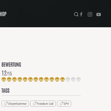
HOP
BEWERTUNG
12
/15
TAGS
Steamhammer
Freedom Call
SPV