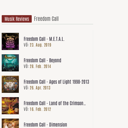
Freedom Call
Musik Reviews
Freedom Call - M.E.T.A.L.
VÖ:
23. Aug. 2019
Freedom Call - Beyond
VÖ:
28. Feb. 2014
Freedom Call - Ages of Light 1998-2013
VÖ:
26. Apr. 2013
Freedom Call - Land of the Crimson
VÖ:
16. Feb. 2012
Dawn
Freedom Call - Dimension