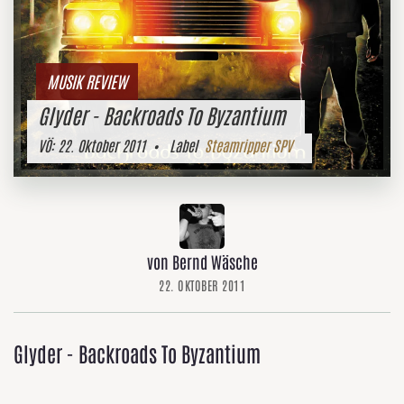
MUSIK REVIEW
Glyder - Backroads To Byzantium
VÖ:
22. Oktober 2011
• Label
Steamripper SPV
von Bernd Wäsche
22. OKTOBER 2011
Glyder - Backroads To Byzantium