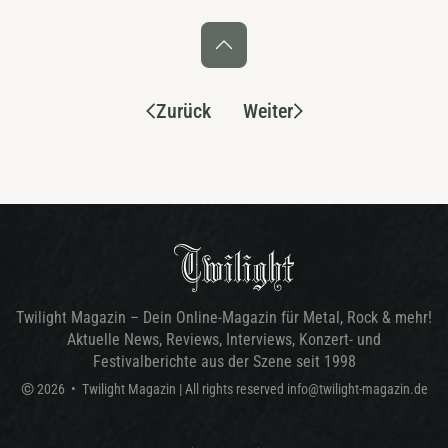
Zurück
Weiter
Twilight Magazin – Dein Online-Magazin für Metal, Rock & mehr!
Aktuelle News, Reviews, Interviews, Konzert- und
Festivalberichte aus der Szene seit 1998
©
2026
•
Twilight Magazin
| All rights reserved
info@twilight-magazin.de