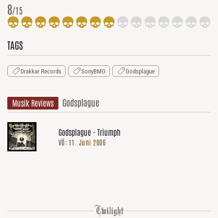
8
/15
TAGS
Drakkar Records
SonyBMG
Godsplague
Godsplague
Musik Reviews
Godsplague - Triumph
VÖ:
11. Juni 2006