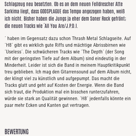
Schlagzeug neu besetzten. Ob es an dem neuen Felldrescher Atte
Sarkima liegt, dass GODSPLAGUE das Tempo angezogen haben, weiß
ich nicht. Bisher haben die Jungs ja eher dem Soner Rock gefrönt;
die neuen Tracks wie ´All You Are/J.P.D.l.
´ haben im Gegensatz dazu schon Thrash Metal Schlagseite. Auf
´H8´ gibt es wirklich gute Riffs und mächtige Abrissbirnen wie
´Useless´. Die schwächeren Tracks wie ´The Depth´ (der Song
mit der geringsten Tiefe auf dem Album) sind eindeutig in der
Minderheit. Leider ist sich die Band in meinem Hauptkritikpunkt
treu geblieben. Ich mag den Gitarrensound auf dem Album nicht,
der klingt viel zu künstlich und aufgepumpt. Das macht die
Tracks glatt und geht auf Kosten der Energie. Wenn die Band
sich traut, die Produktion mal ein bisschen runterzufahren,
würde sie stark an Qualität gewinnen. ´H8´ jedenfalls könnte ein
paar mehr Ecken und Kanten gut vertragen.
BEWERTUNG