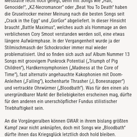
Messlatte recht hoch gelegt, denn mit Songs wie „Hail,
Genocide!“, „KZ-Necromancer“ oder „Beat You To Death“ haben
die Gruselrocker meiner Meinung nach die besten Songs seit
„Crack in the Egg“ und „GorGor“ abgeliefert. In dieser Hinsicht
braucht „Battle Maximus“, welches auch als Hommage an den
verblichenen Cory Smoot verstanden werden soll, eine etwas
längere Aufwärmphase. In der Vergangenheit wurde ja der
Stilmischmasch der Schockrocker immer mal wieder
problematisiert. Und so finden sich auch auf Album Nummer 13
Songs mit groovigem Punkrock Potential („Triumph of Pig
Children“), Hardkernsymphonien („Madness at the Core of
Time“), fast alternativ angehauchte Kakophonien mit Doom-
Anleihen („Falling“), kochenharte Thrasher („I, Bonesnapper“)
und vertrackte Ohrwürmer („Bloodbath“). Was für den einen als
unergründbarer Markt der Beliebigkeiten erscheinen mag, dürfte
für den anderen ein unerschöpflicher Fundus stilistischer
Triebhaftigkeit sein.
An die Vorgängeralben können GWAR in ihrem bislang größten
Kampf zwar nicht anknüpfen, doch mit Songs wie „Bloodbath“
dürfte ihnen das Kriegsglück letztlich doch hold bleiben.