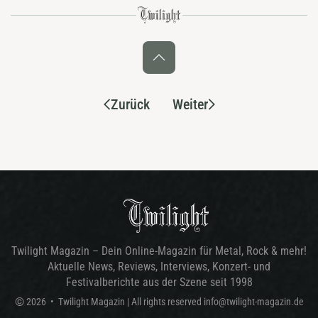
Zurück
Weiter
Twilight Magazin – Dein Online-Magazin für Metal, Rock & mehr!
Aktuelle News, Reviews, Interviews, Konzert- und
Festivalberichte aus der Szene seit 1998
©
2026
•
Twilight Magazin
| All rights reserved
info@twilight-magazin.de