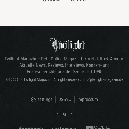
Twilight Magazin – Dein Online-Magazin für Metal, Rock & mehr!
Aktuelle News, Reviews, Interviews, Konzert- und
Festivalberichte aus der Szene seit 1998
©
2026
•
Twilight Magazin
| All rights reserved
info@twilight-magazin.de
settings
DSGVO
Impressum
• Login •