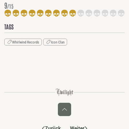
9
/15
TAGS
Whirlwind Records
Icon Clan
Zurück
Weiter