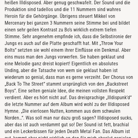
heißen Illdisposed. Aber genug geschwafelt. Der Sound und die
Produktion sind tadellos und die 11 Nummern sind wahres
Heroin für die Gehörgänge. Übrigens steuert Mikkel von
Mercenary bei ganzen 3 Nummern seine Stimme bei und bildet
einen sehr geilen Kontrast zu Bo’s wirklich extrem tiefen
Stimme. Sehr angenehm empfinde ich, dass die Selbstironie der
Jungs es auch auf die Platte geschafft hat. Mit „Throw Your
Bolts“ setzten sie wohl einem ihrer Einflüsse ein Denkmal. Aber
eins muss man den Jungs vorwerfen. Sie haben geklaut und
eine Melodie ganz dreist kopiert! Eigentlich en absolutes
Unding, aber die Tatsache von wem sie geklaut haben ist
wiederum so genial, dass man es gerne verzeiht. Der Chorus von
„Back To The Street“ stammt ursprünglich von den „Backstreet
Boys“. Eine selten geniale Idee, die meinen vollsten Respekt
verdient. Aber es hört nicht auf. Das dreisprachige „Illdispunk’d“
die letzte Nummer auf dem Album wird wohl zu der Illdisposed
Hymne. „Die eierlosen Nutten, kommen aus dem schwulen
Norden…“. Was soll man nur dazu groß sagen? Illdisposed sucks,
aber das ist auch verdammt gut so! Der Sound ist fett, brachial
und ein Leckerbissen für jeden Death Metal Fan. Das Album ist