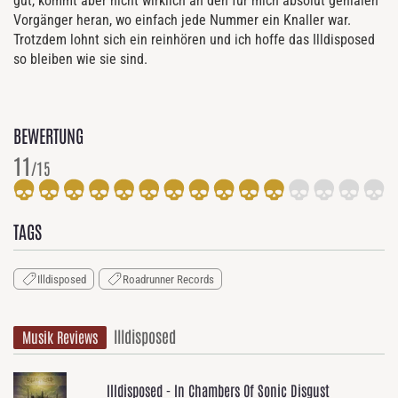
gut, kommt aber nicht wirklich an den für mich absolut genialen
Vorgänger heran, wo einfach jede Nummer ein Knaller war.
Trotzdem lohnt sich ein reinhören und ich hoffe das Illdisposed
so bleiben wie sie sind.
BEWERTUNG
11
/15
TAGS
Illdisposed
Roadrunner Records
Illdisposed
Musik Reviews
Illdisposed - In Chambers Of Sonic Disgust