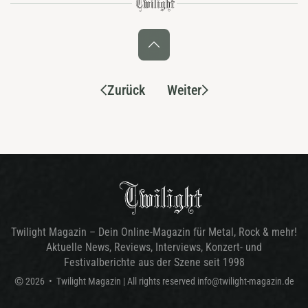
Zurück
Weiter
Twilight Magazin – Dein Online-Magazin für Metal, Rock & mehr!
Aktuelle News, Reviews, Interviews, Konzert- und
Festivalberichte aus der Szene seit 1998
©
2026
•
Twilight Magazin
| All rights reserved
info@twilight-magazin.de