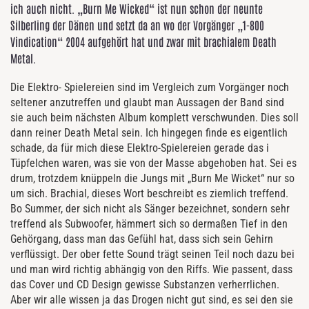
ich auch nicht. „Burn Me Wicked“ ist nun schon der neunte
Silberling der Dänen und setzt da an wo der Vorgänger „1-800
Vindication“ 2004 aufgehört hat und zwar mit brachialem Death
Metal.
Die Elektro- Spielereien sind im Vergleich zum Vorgänger noch
seltener anzutreffen und glaubt man Aussagen der Band sind
sie auch beim nächsten Album komplett verschwunden. Dies soll
dann reiner Death Metal sein. Ich hingegen finde es eigentlich
schade, da für mich diese Elektro-Spielereien gerade das i
Tüpfelchen waren, was sie von der Masse abgehoben hat. Sei es
drum, trotzdem knüppeln die Jungs mit „Burn Me Wicket“ nur so
um sich. Brachial, dieses Wort beschreibt es ziemlich treffend.
Bo Summer, der sich nicht als Sänger bezeichnet, sondern sehr
treffend als Subwoofer, hämmert sich so dermaßen Tief in den
Gehörgang, dass man das Gefühl hat, dass sich sein Gehirn
verflüssigt. Der ober fette Sound trägt seinen Teil noch dazu bei
und man wird richtig abhängig von den Riffs. Wie passent, dass
das Cover und CD Design gewisse Substanzen verherrlichen.
Aber wir alle wissen ja das Drogen nicht gut sind, es sei den sie