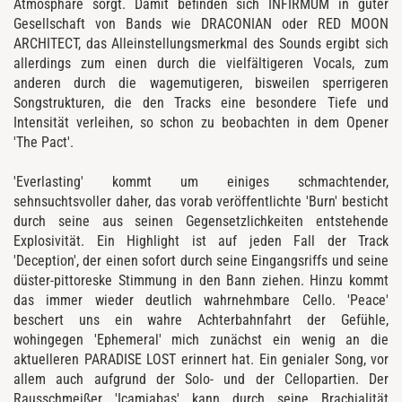
Atmosphäre sorgt. Damit befinden sich INFIRMUM in guter
Gesellschaft von Bands wie DRACONIAN oder RED MOON
ARCHITECT, das Alleinstellungsmerkmal des Sounds ergibt sich
allerdings zum einen durch die vielfältigeren Vocals, zum
anderen durch die wagemutigeren, bisweilen sperrigeren
Songstrukturen, die den Tracks eine besondere Tiefe und
Intensität verleihen, so schon zu beobachten in dem Opener
'The Pact'.
'Everlasting' kommt um einiges schmachtender,
sehnsuchtsvoller daher, das vorab veröffentlichte 'Burn' besticht
durch seine aus seinen Gegensetzlichkeiten entstehende
Explosivität. Ein Highlight ist auf jeden Fall der Track
'Deception', der einen sofort durch seine Eingangsriffs und seine
düster-pittoreske Stimmung in den Bann ziehen. Hinzu kommt
das immer wieder deutlich wahrnehmbare Cello. 'Peace'
beschert uns ein wahre Achterbahnfahrt der Gefühle,
wohingegen 'Ephemeral' mich zunächst ein wenig an die
aktuelleren PARADISE LOST erinnert hat. Ein genialer Song, vor
allem auch aufgrund der Solo- und der Cellopartien. Der
Rausschmeißer 'Icamiabas' kann durch seine Brachialität