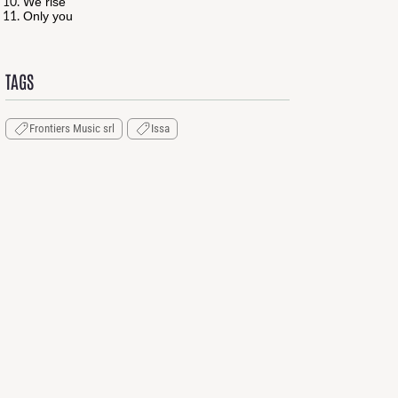
We rise
Only you
TAGS
Frontiers Music srl
Issa