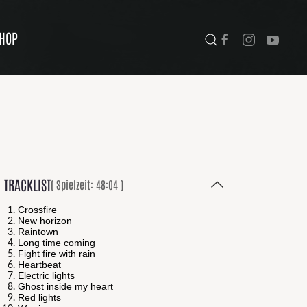
HOP
TRACKLIST
( Spielzeit: 48:04 )
Crossfire
New horizon
Raintown
Long
tim
e
coming
Fight fire with rain
Heartbeat
Electric lights
Ghost inside my heart
Red lights