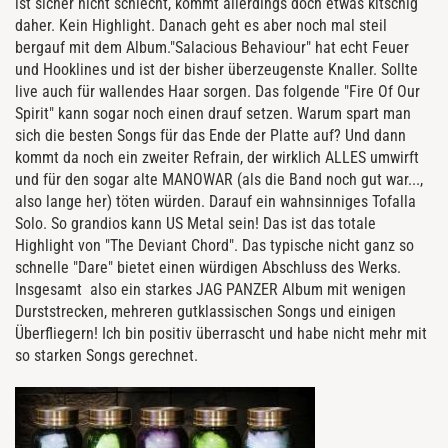
ist sicher nicht schlecht, kommt allerdings doch etwas kitschig
daher. Kein Highlight. Danach geht es aber noch mal steil
bergauf mit dem Album."Salacious Behaviour" hat echt Feuer
und Hooklines und ist der bisher überzeugenste Knaller. Sollte
live auch für wallendes Haar sorgen. Das folgende "Fire Of Our
Spirit" kann sogar noch einen drauf setzen. Warum spart man
sich die besten Songs für das Ende der Platte auf? Und dann
kommt da noch ein zweiter Refrain, der wirklich ALLES umwirft
und für den sogar alte MANOWAR (als die Band noch gut war...,
also lange her) töten würden. Darauf ein wahnsinniges Tofalla
Solo. So grandios kann US Metal sein! Das ist das totale
Highlight von "The Deviant Chord". Das typische nicht ganz so
schnelle "Dare" bietet einen würdigen Abschluss des Werks.
Insgesamt also ein starkes JAG PANZER Album mit wenigen
Durststrecken, mehreren gutklassischen Songs und einigen
Überfliegern! Ich bin positiv überrascht und habe nicht mehr mit
so starken Songs gerechnet.