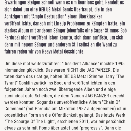
Erwartungen steigen schnell wenn es um Reunions geht. Handelt es
sich dabei um eine DER US Metal Bands überhaupt, die in den
Achtzigern mit "Ample Destruction" einen Überklassiker
veröffentlichte, danach mit LineUp Problemen zu kämpfen hatte, ein
starkes Album mit anderem Sänger (ebenfalls eine Super Stimme: Bob
Parduba) nicht veröffentlichen konnte, sich dann auflöste, um sich
dann mit neuem Sänger und anderem Stil selbst an die Wand zu
fahren reden wir von Heavy Metal Geschichte.
Um diese mal weiterzuführen: "Dissident Alliance" machte 1995
niemanden glücklich. Das waren NICHT die JAG PANZER. Die
taten dann das richtige, holten DIE US Metal Stimme Harry "The
Tyrant" Conklin zurück ins Boot und veröffentlichten in den
folgenden Jahren noch zwei überragende Alben und einige
zumindest gute Scheiben, die dem Namen JAG PANZER gerecht
werden konnten. Sogar das unveröffentliche Album "Chain Of
Command" (mit Parduba am MIkrofon 1987 aufgenommen) ist in
ordentlicher Form an die Öffentlichkeit gelangt. Das letzte Werk
"The Scourge Of The Light", erschienen 2011, war mir persönlich
etwas zu sehr mit Pomp überlastet und "progressiv". Dann die