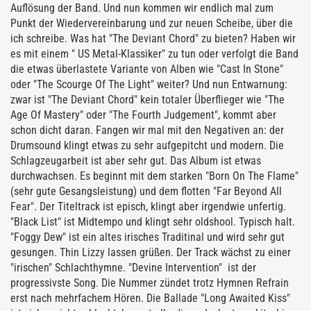
Auflösung der Band. Und nun kommen wir endlich mal zum
Punkt der Wiedervereinbarung und zur neuen Scheibe, über die
ich schreibe. Was hat "The Deviant Chord" zu bieten? Haben wir
es mit einem " US Metal-Klassiker" zu tun oder verfolgt die Band
die etwas überlastete Variante von Alben wie "Cast In Stone"
oder "The Scourge Of The Light" weiter? Und nun Entwarnung:
zwar ist "The Deviant Chord" kein totaler Überflieger wie "The
Age Of Mastery" oder "The Fourth Judgement", kommt aber
schon dicht daran. Fangen wir mal mit den Negativen an: der
Drumsound klingt etwas zu sehr aufgepitcht und modern. Die
Schlagzeugarbeit ist aber sehr gut. Das Album ist etwas
durchwachsen. Es beginnt mit dem starken "Born On The Flame"
(sehr gute Gesangsleistung) und dem flotten "Far Beyond All
Fear". Der Titeltrack ist episch, klingt aber irgendwie unfertig.
"Black List" ist Midtempo und klingt sehr oldshool. Typisch halt.
"Foggy Dew" ist ein altes irisches Traditinal und wird sehr gut
gesungen. Thin Lizzy lassen grüßen. Der Track wächst zu einer
"irischen" Schlachthymne. "Devine Intervention" ist der
progressivste Song. Die Nummer zündet trotz Hymnen Refrain
erst nach mehrfachem Hören. Die Ballade "Long Awaited Kiss"