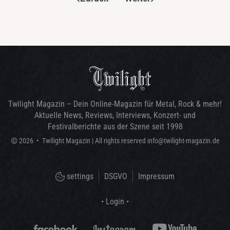
Twilight Magazin – Dein Online-Magazin für Metal, Rock & mehr!
Aktuelle News, Reviews, Interviews, Konzert- und
Festivalberichte aus der Szene seit 1998
©
2026
•
Twilight Magazin
| All rights reserved
info@twilight-magazin.de
settings
DSGVO
Impressum
• Login •