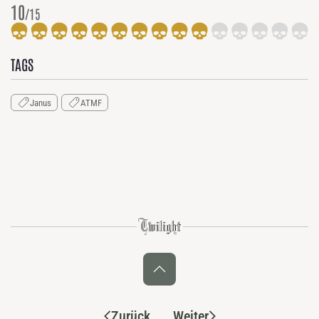
10
/15
TAGS
Janus
ATMF
Zurück
Weiter