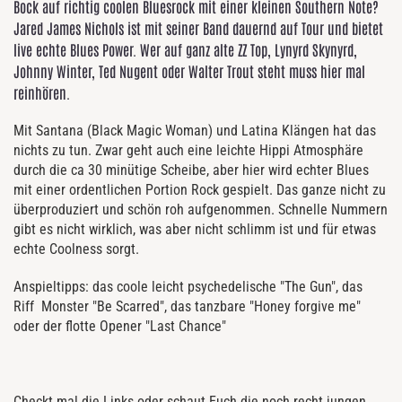
Bock auf richtig coolen Bluesrock mit einer kleinen Southern Note?
Jared James Nichols ist mit seiner Band dauernd auf Tour und bietet
live echte Blues Power. Wer auf ganz alte ZZ Top, Lynyrd Skynyrd,
Johnny Winter, Ted Nugent oder Walter Trout steht muss hier mal
reinhören.
Mit Santana (Black Magic Woman) und Latina Klängen hat das
nichts zu tun. Zwar geht auch eine leichte Hippi Atmosphäre
durch die ca 30 minütige Scheibe, aber hier wird echter Blues
mit einer ordentlichen Portion Rock gespielt. Das ganze nicht zu
überproduziert und schön roh aufgenommen. Schnelle Nummern
gibt es nicht wirklich, was aber nicht schlimm ist und für etwas
echte Coolness sorgt.
Anspieltipps: das coole leicht psychedelische "The Gun", das
Riff Monster "Be Scarred", das tanzbare "Honey forgive me"
oder der flotte Opener "Last Chance"
Checkt mal die Links oder schaut Euch die noch recht jungen