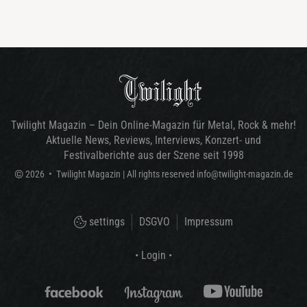
Twilight Magazin – Dein Online-Magazin für Metal, Rock & mehr!
Aktuelle News, Reviews, Interviews, Konzert- und
Festivalberichte aus der Szene seit 1998
©
2026
•
Twilight Magazin
| All rights reserved
info@twilight-magazin.de
settings
DSGVO
Impressum
• Login •