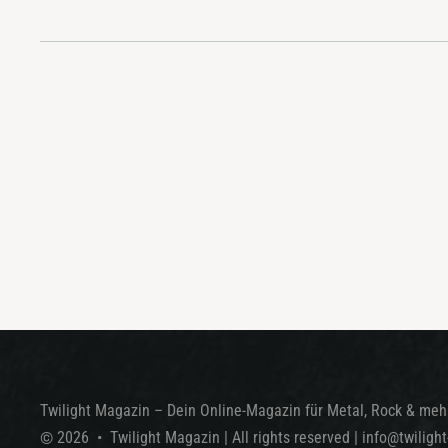
Twilight Magazin – Dein Online-Magazin für Metal, Rock & mehr
©
2026
•
Twilight Magazin
| All rights reserved
|
info@twiligh