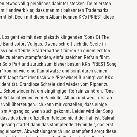
n etwas völlig peinliches dahinter stecken. Beim ersten
dem Handwerk klar, dass man mit bekannten Trademarks
rnt ist. Doch mit diesem Album können KK's PRIEST diese
. Los geht es mit dem plakativ klingenden "Sons Of The
ie Band sofort Vollgas. Owens schreit sich die Seele in
ss und riffende Gitarrernartbeit führen zu einem echten
die zu einem stampfenden, einfallsreichen Refrain führt.
ken Solo Part und zurück zum bisher besten KK's PRIEST Song
per" kommt wie eine Dampfwalze und sorgt durch seinen
nd" fängt fast identisch wie "Freewheel Burning" von KK's
 Identität. Grandiose Schreie sind wieder vom Ripper zu
t. Schon wieder ist ein eingängiger Refrain zu hören. "One
inal Schlachthymne vom Painkiller Album und weist erst ab
 voll überzeugen. Ich kann mir vorstellen, dass einige
t am Angang so, wenn auch gekonnt. Leider wird der Song
dass das beim offiziellen Release nicht der Fall ist. Sakral
gesang startet dann das stampfende "Hymn 66", das erst
sang einsetzt. Abwechslungsreich und stampfend sorgt diese