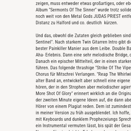
zeigen, muss entweder etwas großartiges, oder ebe
Album "Sermonts Of The Sinner" wurde trotz soli
noch weit von den Metal Gods JUDAS PRIEST entfe
Distanz zu Halford und co. deutlich kürzen.
Und das, obwohl die Zutaten gleich geblieben sind
Sentinel". Nach starkem Twin Gitarren Intro gibt d
bester Painkiller Manier aus dem Leibe. Double Ba
Aha- Erlebnis. Dann eine sehr melodische Bridge, 
Danach ein epischer Mittelteil, der in einen star
führen. Das folgende thrashige "Strike Of The Vi
Chorus für Mitschrei Verlangen. "Reap The Whirlwi
alter Band an, entwickelt aber schnell eine eigene
hören, der in den Strophen aber melodischer agier
More Shot Of Glory" erinnert wirklich an die Orig
der zweiten Minute eigene Ideen auf, die dann aber
Hörer von einem Plagiat reden. Dem ist zumindes
in meiner Version zu früh ausgeblendet. Ich hoffe, 
mit Keyboards und dunklem Prophezeiungs Sprech
ein Instrumental vermuten lässt, bis spät der Ge