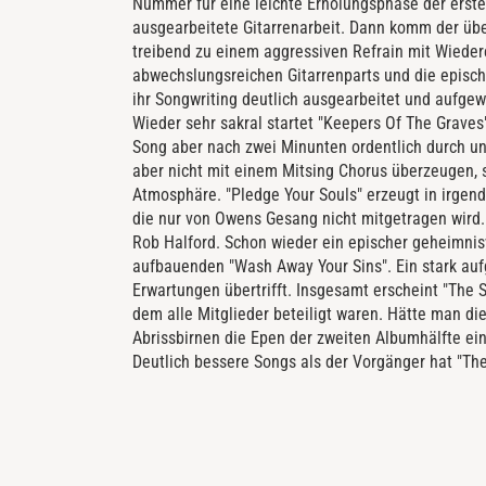
Nummer für eine leichte Erholungsphase der ersten 
ausgearbeitete Gitarrenarbeit. Dann komm der übe
treibend zu einem aggressiven Refrain mit Wieder
abwechslungsreichen Gitarrenparts und die epische
ihr Songwriting deutlich ausgearbeitet und aufgew
Wieder sehr sakral startet "Keepers Of The Grave
Song aber nach zwei Minunten ordentlich durch und
aber nicht mit einem Mitsing Chorus überzeugen, 
Atmosphäre. "Pledge Your Souls" erzeugt in irgend
die nur von Owens Gesang nicht mitgetragen wird. Es
Rob Halford. Schon wieder ein epischer geheimnis
aufbauenden "Wash Away Your Sins". Ein stark auf
Erwartungen übertrifft. Insgesamt erscheint "The
dem alle Mitglieder beteiligt waren. Hätte man die
Abrissbirnen die Epen der zweiten Albumhälfte ei
Deutlich bessere Songs als der Vorgänger hat "The 