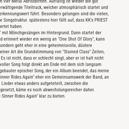
vier Metal Abrissbirnen. Auffällig ist wieder die gut
rwältigende Titeltrack, welcher atmosphärisch startet und
erkennungswert führt. Besonders gelungen sind die vielen,
 Songstruktur. spätestens hier fällt auf, dass KK's PRIEST
ertet haben.
s" mit Mönchgesängen im Hintergrund. Dann startet der
 erinnert wieder ein wenig an "One Shot Of Glory", kann
sondern geht eher in eine geheimnisvolle, düstere
einer Art die Grundstimmung von "Stained Class" Zeiten,
 ist nicht, dass er schlecht singt, aber er ist halt nicht
voller Song folgt direkt am Ende mit dem sich langsam
gebauter epischer Song, der ein Album beendet, das meine
 Sinner Rides Again" eher ein Gemeinsamswerk der Band, an
 Lieder etwas anders aufgeteteilt, zwischen die
ngesetzt, käme es noch abwechslungsreicher daher.
Sinner Rides Again" klar zu bieten.