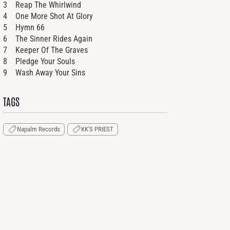
3 Reap The Whirlwind
4 One More Shot At Glory
5 Hymn 66
6 The Sinner Rides Again
7 Keeper Of The Graves
8 Pledge Your Souls
9 Wash Away Your Sins
TAGS
Napalm Records
KK'S PRIEST