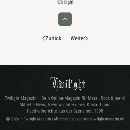
Zurück
Weiter
Twilight Magazin – Dein Online-Magazin für Metal, Rock & mehr!
Aktuelle News, Reviews, Interviews, Konzert- und
Festivalberichte aus der Szene seit 1998
©
2026
•
Twilight Magazin
| All rights reserved
info@twilight-magazin.de