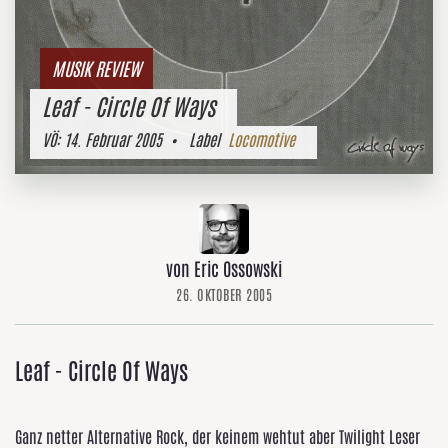
MUSIK REVIEW
Leaf - Circle Of Ways
VÖ:
14. Februar 2005
• Label
Locomotive
von Eric Ossowski
26. OKTOBER 2005
Leaf - Circle Of Ways
Ganz netter Alternative Rock, der keinem wehtut aber Twilight Leser