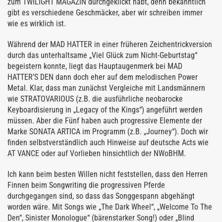
zum TWILIGHT MAGAZIN durchgeklickt habt, denn bekanntlich
gibt es verschiedene Geschmäcker, aber wir schreiben immer
wie es wirklich ist.
Während der MAD HATTER in einer früheren Zeichentrickversion
durch das unterhaltsame „Viel Glück zum Nicht-Geburtstag“
begeistern konnte, liegt das Hauptaugenmerk bei MAD
HATTER’S DEN dann doch eher auf dem melodischen Power
Metal. Klar, dass man zunächst Vergleiche mit Landsmännern
wie STRATOVARIOUS (z.B. die ausführliche neobarocke
Keyboardisierung in „Legacy of the Kings“) angeführt werden
müssen. Aber die Fünf haben auch progressive Elemente der
Marke SONATA ARTICA im Programm (z.B. „Journey“). Doch wir
finden selbstverständlich auch Hinweise auf deutsche Acts wie
AT VANCE oder auf Vorlieben hinsichtlich der NWoBHM.
Ich kann beim besten Willen nicht feststellen, dass den Herren
Finnen beim Songwriting die progressiven Pferde
durchgegangen sind, so dass das Songgespann abgehängt
worden wäre. Mit Songs wie „The Dark Wheel“, „Welcome To The
Den“, Sinister Monologue“ (bärenstarker Song!) oder „Blind