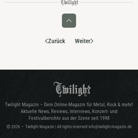
Zurück
Weiter
Twilight Magazin – Dein Online-Magazin für Metal, Rock & mehr!
Aktuelle News, Reviews, Interviews, Konzert- und
Festivalberichte aus der Szene seit 1998
©
2026
•
Twilight Magazin
| All rights reserved
info@twilight-magazin.de