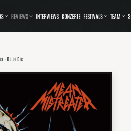
WS
REVIEWS
INTERVIEWS
KONZERTE
FESTIVALS
TEAM
S
r - Do or Die