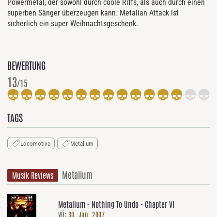
Powermetal, der sowohl durch coole Riffs, als auch durch einen
superben Sänger überzeugen kann. Metalian Attack ist
sicherlich ein super Weihnachtsgeschenk.
BEWERTUNG
13
/15
TAGS
Locomotive
Metalium
Metalium
Musik Reviews
Metalium - Nothing To Undo - Chapter VI
VÖ:
30. Jan. 2007