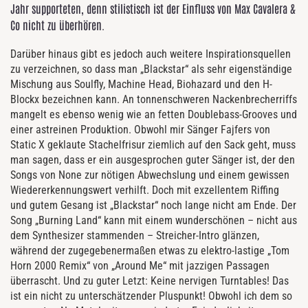
Jahr supporteten, denn stilistisch ist der Einfluss von Max Cavalera &
Co nicht zu überhören.
Darüber hinaus gibt es jedoch auch weitere Inspirationsquellen
zu verzeichnen, so dass man „Blackstar“ als sehr eigenständige
Mischung aus Soulfly, Machine Head, Biohazard und den H-
Blockx bezeichnen kann. An tonnenschweren Nackenbrecherriffs
mangelt es ebenso wenig wie an fetten Doublebass-Grooves und
einer astreinen Produktion. Obwohl mir Sänger Fajfers von
Static X geklaute Stachelfrisur ziemlich auf den Sack geht, muss
man sagen, dass er ein ausgesprochen guter Sänger ist, der den
Songs von None zur nötigen Abwechslung und einem gewissen
Wiedererkennungswert verhilft. Doch mit exzellentem Riffing
und gutem Gesang ist „Blackstar“ noch lange nicht am Ende. Der
Song „Burning Land“ kann mit einem wunderschönen – nicht aus
dem Synthesizer stammenden – Streicher-Intro glänzen,
während der zugegebenermaßen etwas zu elektro-lastige „Tom
Horn 2000 Remix“ von „Around Me“ mit jazzigen Passagen
überrascht. Und zu guter Letzt: Keine nervigen Turntables! Das
ist ein nicht zu unterschätzender Pluspunkt! Obwohl ich dem so