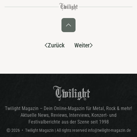
Zurück
Weiter
Twilight Magazin – Dein Online-Magazin für Metal, Rock & mehr!
Aktuelle News, Reviews, Interviews, Konzert- und
Festivalberichte aus der Szene seit 1998
©
2026
•
Twilight Magazin
| All rights reserved
info@twilight-magazin.de