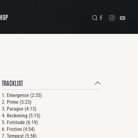
HOP
TRACKLIST
1.
Emergence
(
2
:
35
)
2.
Prime
(
5
:
23
)
3.
Paragon
(
4
:
13
)
4.
Reckoning
(
5
:
15
)
5.
Fortitude
(
6
:
19
)
6.
Friction
(
4
:
54
)
7.
Tempest
(
5
:
58
)