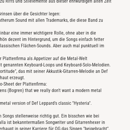
zu Riffs und Stilelemente aus dieser ehrwürdigen alten Zeit
Grinsen über die Gesichter legen:
therum Sound mit allen Trademarks, die diese Band zu
bar eine immer wichtigere Rolle, ohne aber in die
hön dezent im Hintergrund, um die Songs einfach fetter
lassischen Flächen-Sounds. Aber auch mal punktuell im
 Plattenfirma als Appetizer auf die Metal-Welt
mit genannten Keyboard-Loops und Keyboard-Solo-Melodien.
titude", das mit seiner Akkustik-Gitarren-Melodie an Def
haut erzeugt.
o-Sheet der Plattenfirma:
Jens (Bogren) that we really don't want a modern metal
 metal version of Def Leppard's classic "Hysteria".
Songs stellenweise richtig gut. Ein bisschen wie bei
la ist bekanntermaßen Songwriter und Gitarrenhexer in
haupt in seiner Karriere für OG das Singen "beigebracht".