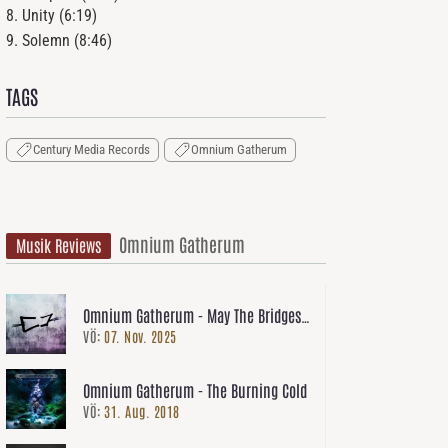
8.
Unity
(
6
:
19
)
9.
Solemn
(
8
:
46
)
TAGS
Century Media Records
Omnium Gatherum
Omnium Gatherum
Musik Reviews
Omnium Gatherum - May The Bridges
VÖ:
07. Nov. 2025
We Burn Light The Way
Omnium Gatherum - The Burning Cold
VÖ:
31. Aug. 2018