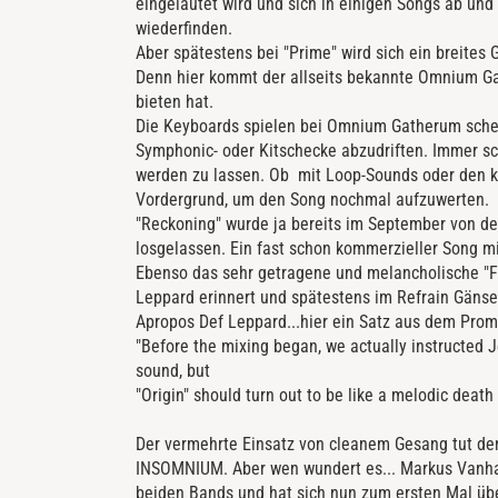
eingeläutet wird und sich in einigen Songs ab und 
wiederfinden.
Aber spätestens bei "Prime" wird sich ein breites 
Denn hier kommt der allseits bekannte Omnium Ga
bieten hat.
Die Keyboards spielen bei Omnium Gatherum schein
Symphonic- oder Kitschecke abzudriften. Immer sc
werden zu lassen. Ob mit Loop-Sounds oder den k
Vordergrund, um den Song nochmal aufzuwerten.
"Reckoning" wurde ja bereits im September von der
losgelassen. Ein fast schon kommerzieller Song 
Ebenso das sehr getragene und melancholische "For
Leppard erinnert und spätestens im Refrain Gänse
Apropos Def Leppard...hier ein Satz aus dem Prom
"Before the mixing began, we actually instructed 
sound, but
"Origin" should turn out to be like a melodic death
Der vermehrte Einsatz von cleanem Gesang tut den 
INSOMNIUM. Aber wen wundert es... Markus Vanhal
beiden Bands und hat sich nun zum ersten Mal über