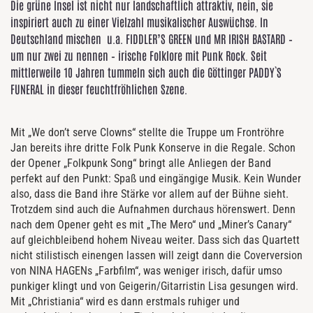
Die grüne Insel ist nicht nur landschaftlich attraktiv, nein, sie
inspiriert auch zu einer Vielzahl musikalischer Auswüchse. In
Deutschland mischen
u.a. FIDDLER’S GREEN und MR IRISH BASTARD –
um nur zwei zu nennen –
irische Folklore mit Punk Rock. Seit
mittlerweile 10 Jahren tummeln sich auch die Göttinger PADDY`S
FUNERAL in dieser feuchtfröhlichen Szene.
Mit „We don’t serve Clowns“ stellte die Truppe um Frontröhre
Jan bereits ihre dritte Folk Punk Konserve in die Regale. Schon
der Opener „Folkpunk Song“ bringt alle Anliegen der Band
perfekt auf den Punkt: Spaß und eingängige Musik. Kein Wunder
also, dass die Band ihre Stärke vor allem auf der Bühne sieht.
Trotzdem sind auch die Aufnahmen durchaus hörenswert. Denn
nach dem Opener geht es mit „The Mero“ und „Miner’s Canary“
auf gleichbleibend hohem Niveau weiter. Dass sich das Quartett
nicht stilistisch einengen lassen will zeigt dann die Coverversion
von NINA HAGENs „Farbfilm“, was weniger irisch, dafür umso
punkiger klingt und von Geigerin/Gitarristin Lisa gesungen wird.
Mit „Christiania“ wird es dann erstmals ruhiger und