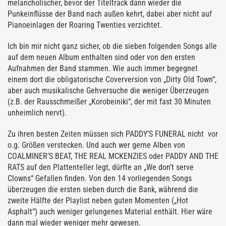
melancholischer, bevor der Titeltrack dann wieder die
Punkeinflüsse der Band nach außen kehrt, dabei aber nicht auf
Pianoeinlagen der Roaring Twenties verzichtet.
Ich bin mir nicht ganz sicher, ob die sieben folgenden Songs alle
auf dem neuen Album enthalten sind oder von den ersten
Aufnahmen der Band stammen. Wie auch immer begegnet
einem dort die obligatorische Coverversion von „Dirty Old Town“,
aber auch musikalische Gehversuche die weniger Überzeugen
(z.B. der Rausschmeißer „Korobeiniki“, der mit fast 30 Minuten
unheimlich nervt).
Zu ihren besten Zeiten müssen sich PADDY’S FUNERAL nicht
vor
o.g. Größen verstecken. Und auch wer gerne Alben von
COALMINER’S BEAT, THE REAL MCKENZIES oder PADDY AND THE
RATS auf den Plattenteller legt, dürfte an „We don’t serve
Clowns“ Gefallen finden. Von den 14 vorliegenden Songs
überzeugen die ersten sieben durch die Bank, während die
zweite Hälfte der Playlist neben guten Momenten („Hot
Asphalt“) auch weniger gelungenes Material enthält. Hier wäre
dann mal wieder weniger mehr gewesen.