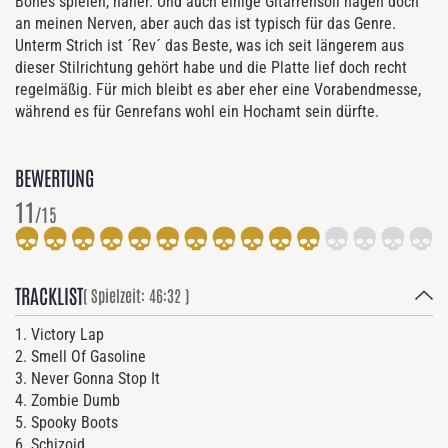
Bones spielen, näher. Und auch einige Gitarrensoli nagen doch
an meinen Nerven, aber auch das ist typisch für das Genre.
Unterm Strich ist ´Rev´ das Beste, was ich seit längerem aus
dieser Stilrichtung gehört habe und die Platte lief doch recht
regelmäßig. Für mich bleibt es aber eher eine Vorabendmesse,
während es für Genrefans wohl ein Hochamt sein dürfte.
BEWERTUNG
11
/15
TRACKLIST
( Spielzeit: 46:32 )
1. Victory Lap
2. Smell Of Gasoline
3. Never Gonna Stop It
4. Zombie Dumb
5. Spooky Boots
6. Schizoid