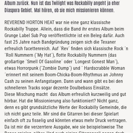
Album zurück. Nun ist das Twilight was Rockabilly angeht ja eher
Diaspora Gebiet. Mal hören, ob sie mich missionieren können.
REVEREND HORTON HEAT war nie eine ganz klassische
Rockabilly Truppe. Allein, dass die Band ihr erstes Album beim
Grunge Label Sub Pop veröffentlichte ist ein Beleg dafür. Auch
fast 25 Jahre nach Bandgründung zeigen sich die Texaner
erfreulich facettenreich. Auf ´Rev´ finden sich klassische Rock ´n
´Roll Nummern (´My Hat´), flotte Rockabilly Nummern (das
großartige ´Smell Of Gasoline´ oder ´Longest Gonest Man´),
etwas Horrorpunk (´Zombie Dump´) und ´ Hardscrabble Woman
´erinnert mit seinem Boom-Chicka-Boom-Rhythmus an Johnny
Cash zu seinen Anfangstagen. Dann und wann gibt es bei den
schnelleren Tracks sogar dezente Doulbebass Einsätze.
Diese Mischung macht das Album erfreulich kurzweilig und gut
hörbar. Hat die Missionierung also funktioniert? Nicht ganz,
denn es gibt grundsätzliche Werte der Rockabilly Gemeinde, die
ich nicht ganz teile. Mir sind die Gitarren bei dieser Spielart
einfach oft zu fisselig und könnten etwas mehr Druck vertragen.
Da ist mir die verzerrtere Ausgabe, wie sie beispielsweise The