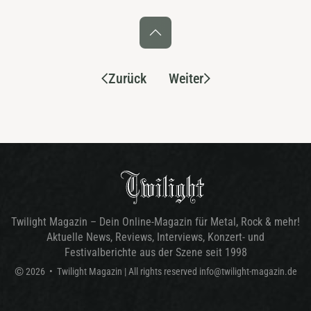
Zurück
Weiter
Twilight Magazin – Dein Online-Magazin für Metal, Rock & mehr!
Aktuelle News, Reviews, Interviews, Konzert- und
Festivalberichte aus der Szene seit 1998
©
2026
•
Twilight Magazin
| All rights reserved
info@twilight-magazin.de