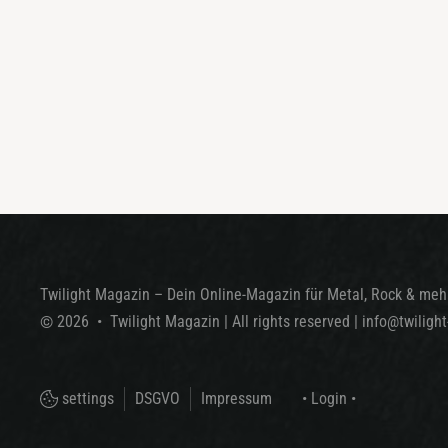
Twilight Magazin – Dein Online-Magazin für Metal, Rock & mehr
©
2026
•
Twilight Magazin
| All rights reserved
|
info@twiligh
settings
DSGVO
Impressum
• Login •