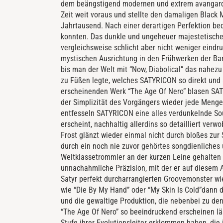
dem beängstigend modernen und extrem avangardi
Zeit weit voraus und stellte den damaligen Black M
Jahrtausend. Nach einer derartigen Perfektion b
konnten. Das dunkle und ungeheuer majestetische
vergleichsweise schlicht aber nicht weniger eindr
mystischen Ausrichtung in den Frühwerken der Ban
bis man der Welt mit “Now, Diabolical” das nahez
zu Füßen legte, welches SATYRICON so direkt und 
erscheinenden Werk “The Age Of Nero” blasen SAT
der Simplizität des Vorgängers wieder jede Menge
entfesseln SATYRICON eine alles verdunkelnde So
erscheint, nachhaltig allerdins so detailliert verw
Frost glänzt wieder einmal nicht durch bloßes zur
durch ein noch nie zuvor gehörtes songdienliches 
Weltklassetrommler an der kurzen Leine gehalten 
unnachahmliche Präzision, mit der er auf diesem 
Satyr perfekt durcharrangierten Groovemonster wi
wie “Die By My Hand” oder “My Skin Is Cold”dann doc
und die gewaltige Produktion, die nebenbei zu den
“The Age Of Nero” so beeindruckend erscheinen läs
Stufe ihrer Evolutionsleiter erklommen haben, die