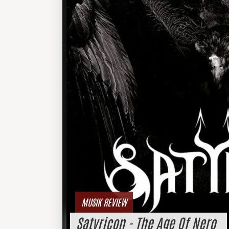
MUSIK REVIEW
Satyricon - The Age Of Nero