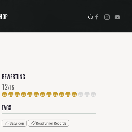
HOP
BEWERTUNG
12
/15
TAGS
Satyricon
Roadrunner Records