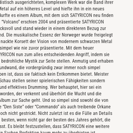
stisch ausgerichteten, komplexen Werk war die Band ihrer
etal auf ein höheres Level und hiefte ihn in ein neues
edurfte es einem Album, mit dem sich SATYRICON neu finden
 “Volcano” erschien 2004 und präsentierte SATYRICON
ucksvoll und stand wieder in einem direkteren Bezug zur
d. Die musikalische Essenz der Norweger wurde freigelegt
u nackte Korsett der Vision von modernem schwarzen Metal
simpel wie nie zuvor präsentierte. Mit dem heuer
YRICON nun zum alles entscheidenden Angriff, indem sie
 bedrohliche Mystik zur Seite stellen. Anmutig und erhaben
undwand, die vordergründig zwar immer noch simpel
oben ist, dass sie faktisch kein Entkommen bietet. Meister
 Schau stellen seiner spielerischen Fähigkeiten sondern
und effektives Drumming. Wer behauptet, hier sei ein
worden, der verkennt und überhört die Wucht und die
Album zur Sache geht. Und so simpel sind sowohl die von
e “Den Siste” oder “Commando” als auch treibende Orkane
h nicht gestrickt. Nicht zuletzt ist es die Fülle an Details
 besten, wenn nicht gar der besten des Jahres gehört, die
st. Es bleibt festzustellen, dass SATYRICON eine weitere
 in Sachen Perfektion kaum mehr zu überbieten ist.