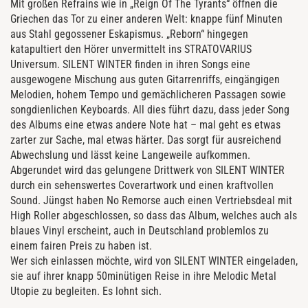
Mit großen Refrains wie in „Reign Of The Tyrants“ öffnen die
Griechen das Tor zu einer anderen Welt: knappe fünf Minuten
aus Stahl gegossener Eskapismus. „Reborn“ hingegen
katapultiert den Hörer unvermittelt ins STRATOVARIUS
Universum. SILENT WINTER finden in ihren Songs eine
ausgewogene Mischung aus guten Gitarrenriffs, eingängigen
Melodien, hohem Tempo und gemächlicheren Passagen sowie
songdienlichen Keyboards. All dies führt dazu, dass jeder Song
des Albums eine etwas andere Note hat – mal geht es etwas
zarter zur Sache, mal etwas härter. Das sorgt für ausreichend
Abwechslung und lässt keine Langeweile aufkommen.
Abgerundet wird das gelungene Drittwerk von SILENT WINTER
durch ein sehenswertes Coverartwork und einen kraftvollen
Sound. Jüngst haben No Remorse auch einen Vertriebsdeal mit
High Roller abgeschlossen, so dass das Album, welches auch als
blaues Vinyl erscheint, auch in Deutschland problemlos zu
einem fairen Preis zu haben ist.
Wer sich einlassen möchte, wird von SILENT WINTER eingeladen,
sie auf ihrer knapp 50minütigen Reise in ihre Melodic Metal
Utopie zu begleiten. Es lohnt sich.