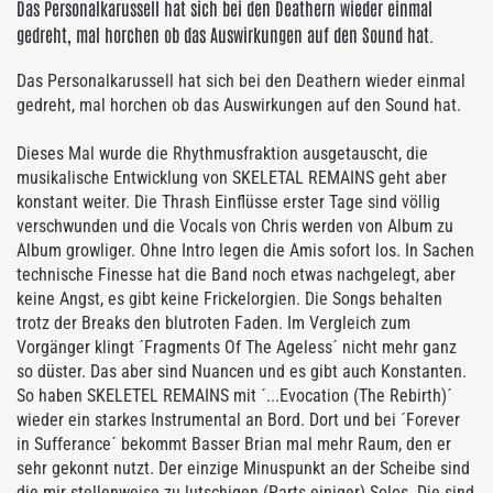
Das Personalkarussell hat sich bei den Deathern wieder einmal
gedreht, mal horchen ob das Auswirkungen auf den Sound hat.
Das Personalkarussell hat sich bei den Deathern wieder einmal
gedreht, mal horchen ob das Auswirkungen auf den Sound hat.
Dieses Mal wurde die Rhythmusfraktion ausgetauscht, die
musikalische Entwicklung von SKELETAL REMAINS geht aber
konstant weiter. Die Thrash Einflüsse erster Tage sind völlig
verschwunden und die Vocals von Chris werden von Album zu
Album growliger. Ohne Intro legen die Amis sofort los. In Sachen
technische Finesse hat die Band noch etwas nachgelegt, aber
keine Angst, es gibt keine Frickelorgien. Die Songs behalten
trotz der Breaks den blutroten Faden. Im Vergleich zum
Vorgänger klingt ´Fragments Of The Ageless´ nicht mehr ganz
so düster. Das aber sind Nuancen und es gibt auch Konstanten.
So haben SKELETEL REMAINS mit ´...Evocation (The Rebirth)´
wieder ein starkes Instrumental an Bord. Dort und bei ´Forever
in Sufferance´ bekommt Basser Brian mal mehr Raum, den er
sehr gekonnt nutzt. Der einzige Minuspunkt an der Scheibe sind
die mir stellenweise zu lutschigen (Parts einiger) Solos. Die sind