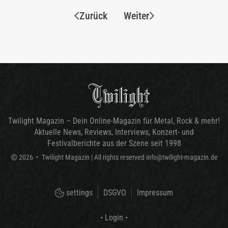
Zurück
Weiter
Twilight Magazin – Dein Online-Magazin für Metal, Rock & mehr!
Aktuelle News, Reviews, Interviews, Konzert- und
Festivalberichte aus der Szene seit 1998
©
2026
•
Twilight Magazin
| All rights reserved
info@twilight-magazin.de
settings
DSGVO
Impressum
• Login •