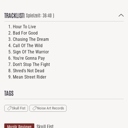
TRACKLIST
( Spielzeit: 36:40 )
Hour To Live
Bad For Good
Chasing The Dream
Call Of The Wild
Sign Of The Warrior
You're Gonna Pay
Don't Stop The Fight
Shred's Not Dead
Mean Street Rider
TAGS
Skull Fist
Noise Art Records
Skull Fist
Musik Reviews