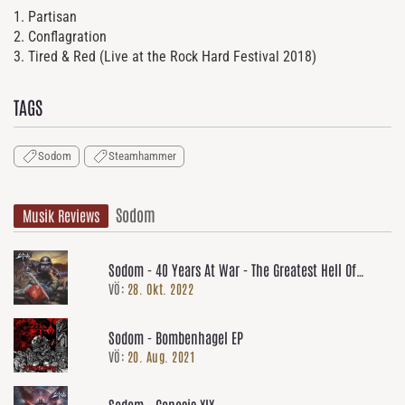
1. Partisan
2. Conflagration
3. Tired & Red (Live at the Rock Hard Festival 2018)
TAGS
Sodom
Steamhammer
Sodom
Musik Reviews
Sodom - 40 Years At War - The Greatest Hell Of
VÖ:
28. Okt. 2022
Sodom
Sodom - Bombenhagel EP
VÖ:
20. Aug. 2021
Sodom - Genesis XlX