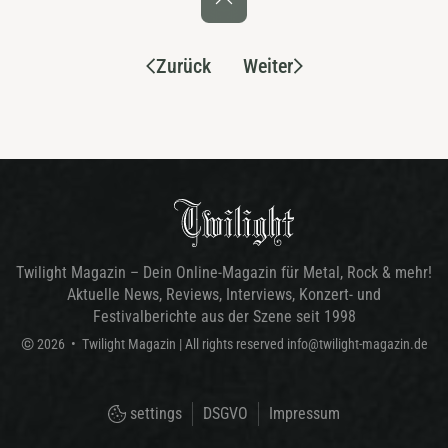
Zurück
Weiter
Twilight Magazin – Dein Online-Magazin für Metal, Rock & mehr!
Aktuelle News, Reviews, Interviews, Konzert- und
Festivalberichte aus der Szene seit 1998
©
2026
•
Twilight Magazin
| All rights reserved
info@twilight-magazin.de
settings
DSGVO
Impressum