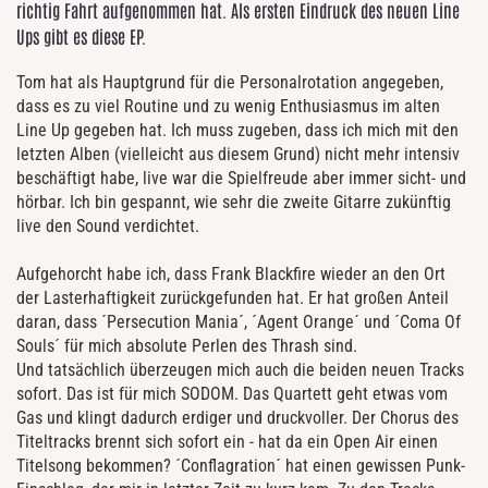
richtig Fahrt aufgenommen hat. Als ersten Eindruck des neuen Line
Ups gibt es diese EP.
Tom hat als Hauptgrund für die Personalrotation angegeben,
dass es zu viel Routine und zu wenig Enthusiasmus im alten
Line Up gegeben hat. Ich muss zugeben, dass ich mich mit den
letzten Alben (vielleicht aus diesem Grund) nicht mehr intensiv
beschäftigt habe, live war die Spielfreude aber immer sicht- und
hörbar. Ich bin gespannt, wie sehr die zweite Gitarre zukünftig
live den Sound verdichtet.
Aufgehorcht habe ich, dass Frank Blackfire wieder an den Ort
der Lasterhaftigkeit zurückgefunden hat. Er hat großen Anteil
daran, dass ´Persecution Mania´, ´Agent Orange´ und ´Coma Of
Souls´ für mich absolute Perlen des Thrash sind.
Und tatsächlich überzeugen mich auch die beiden neuen Tracks
sofort. Das ist für mich SODOM. Das Quartett geht etwas vom
Gas und klingt dadurch erdiger und druckvoller. Der Chorus des
Titeltracks brennt sich sofort ein - hat da ein Open Air einen
Titelsong bekommen? ´Conflagration´ hat einen gewissen Punk-