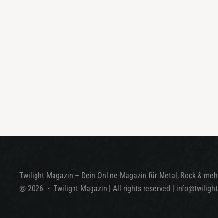
Twilight Magazin – Dein Online-Magazin für Metal, Rock & mehr
©
2026
•
Twilight Magazin
| All rights reserved
|
info@twiligh