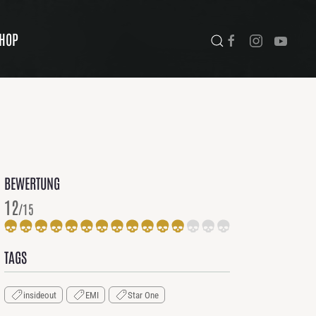
HOP
BEWERTUNG
12
/15
TAGS
insideout
EMI
Star One