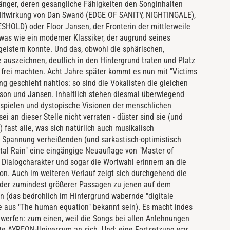
änger, deren gesangliche Fähigkeiten den Songinhalten
Mitwirkung von Dan Swanö (EDGE OF SANITY, NIGHTINGALE),
HOLD) oder Floor Jansen, der Fronterin der mittlerweile
as wie ein moderner Klassiker, der augrund seines
eistern konnte. Und das, obwohl die sphärischen,
auszeichnen, deutlich in den Hintergrund traten und Platz
g frei machten. Acht Jahre später kommt es nun mit "Victims
g geschieht nahtlos: so sind die Vokalisten die gleichen
son und Jansen. Inhaltlich stehen diesmal überwiegend
e spielen und dystopische Visionen der menschlichen
i an dieser Stelle nicht verraten - düster sind sie (und
 fast alle, was sich natürlich auch musikalisch
 Spannung verheißenden (und sarkastisch-optimistisch
ital Rain" eine eingängige Neuauflage von "Master of
r Dialogcharakter und sogar die Wortwahl erinnern an die
ion. Auch im weiteren Verlauf zeigt sich durchgehend die
 oder zumindest größerer Passagen zu jenen auf dem
 (das bedrohlich im Hintergrund wabernde "digitale
te aus "The human equation" bekannt sein). Es macht indes
uwerfen: zum einen, weil die Songs bei allen Anlehnungen
te AYREON-Universum an sich. Und: eine Fortsetzung war