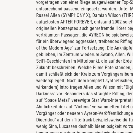
vorgetragen von einer Riege ausgewiesener Top-S
entsprechend passend eingesetzt wurden. Unter 
Russel Allen (SYMPHONY X), Damian Wilson (THRES
aufgelösten AFTER FOREVER, entstand 2002 so etw
originellen Konzeptes auch genrefremde Hörer beg
verträumten Passagen, die AYREON beispielsweise 
für ein überwiegend aggressies, treibendes Riffin
of the Modern Age" zur Fortsetzung. Die Anknüpfun
geblieben, im Zentrum wiederum Swanö, Allen, Wil
SciFi-Geschichten im Mittelpunkt, die auf der Erd
Zukunft beschreiben. Welche Filme Pate standen, se
damit schließt sich der Kreis zum Vorgängeralbum)
wiederspiegelt. Nach dem komplett synthetischen,
wirkendem) Intro tragen Allen und Wilson mit "Dig
Darkness" vor. Besonders das straighte Riffing, de
auf "Space Metal" verewigte Star Wars-Interpretat
Ähnlichkeit der auf "Victims" versammelten Titel
Vorgänger oder neueren Ayreon-Veröffentlichungen
Digeridoo" auf dem Titeltrack beispielsweise dürf
wenig Sinn, Lucassen deshalb Ideenlosigkeit vorz
immer noch einzigartig genug sind wie das gesam