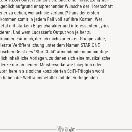
aßgeblich aufgrund entsprechender Wünsche der Hörerschaft
ner zu geben, wonach sie verlangt? Fans der ersten
kommen somit in jedem Fall voll auf ihre Kosten. Wer
Metal mit starkem Eigencharakter und interessanten Lyrics
skieren. Und wem Lucassen's Output von je her zu
 können. Für mich, der ich mich zur ersten Gruppe zähle,
die letzte Veröffentlichung unter dem Namen STAR ONE
ärischen Geist des "Star Child" atmendende neunminütige
chlich inhaltliche Vorlagen, zu denen sich eine musikalische
 denke nur an neuere Meisterwerke wie Inception oder
rn herein als solche konzipierten SciFi-Trilogien wohl
en haben die Weltraummetaller mit der vorliegenden