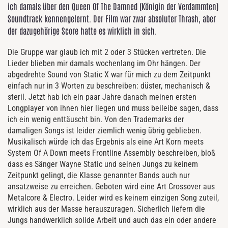
ich damals über den Queen Of The Damned (Königin der Verdammten)
Soundtrack kennengelernt. Der Film war zwar absoluter Thrash, aber
der dazugehörige Score hatte es wirklich in sich.
Die Gruppe war glaub ich mit 2 oder 3 Stücken vertreten. Die
Lieder blieben mir damals wochenlang im Ohr hängen. Der
abgedrehte Sound von Static X war für mich zu dem Zeitpunkt
einfach nur in 3 Worten zu beschreiben: düster, mechanisch &
steril. Jetzt hab ich ein paar Jahre danach meinen ersten
Longplayer von ihnen hier liegen und muss beileibe sagen, dass
ich ein wenig enttäuscht bin. Von den Trademarks der
damaligen Songs ist leider ziemlich wenig übrig geblieben.
Musikalisch würde ich das Ergebnis als eine Art Korn meets
System Of A Down meets Frontline Assembly beschreiben, bloß
dass es Sänger Wayne Static und seinen Jungs zu keinem
Zeitpunkt gelingt, die Klasse genannter Bands auch nur
ansatzweise zu erreichen. Geboten wird eine Art Crossover aus
Metalcore & Electro. Leider wird es keinem einzigen Song zuteil,
wirklich aus der Masse herauszuragen. Sicherlich liefern die
Jungs handwerklich solide Arbeit und auch das ein oder andere