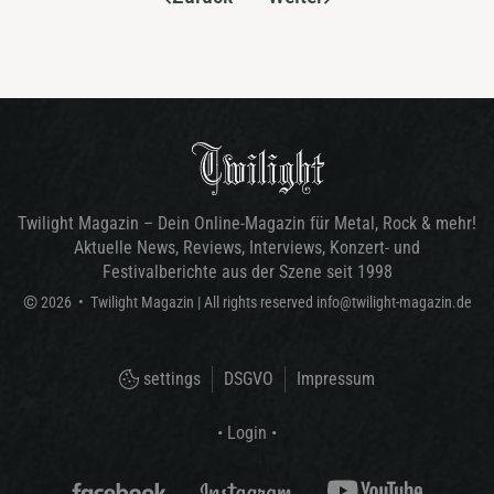
Twilight Magazin – Dein Online-Magazin für Metal, Rock & mehr!
Aktuelle News, Reviews, Interviews, Konzert- und
Festivalberichte aus der Szene seit 1998
©
2026
•
Twilight Magazin
| All rights reserved
info@twilight-magazin.de
settings
DSGVO
Impressum
• Login •