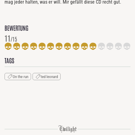
mag jeder halten, was er will. Mir gefällt diese CD recht gut.
BEWERTUNG
11
/15
TAGS
On the run
ted leonard