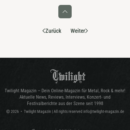
Zurück
Weiter
Twilight Magazin – Dein Online-Magazin für Metal, Rock & mehr!
Aktuelle News, Reviews, Interviews, Konzert- und
Festivalberichte aus der Szene seit 1998
©
2026
•
Twilight Magazin
| All rights reserved
info@twilight-magazin.de