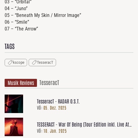
03 – “Orbital”
04 – “Juno”
05 – “Beneath My Skin / Mirror Image”
06 – “Smile”
07 – “The Arrow”
TAGS
kscope
TesseracT
TesseracT
Musik Reviews
TesseracT - RADAR O.S.T.
VÖ:
05. Dez. 2025
TESSERACT - War Of Being [Tour Edition inkl. Live At
VÖ:
10. Jan. 2025
Radar EP]