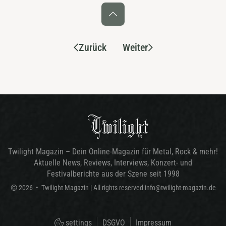
Zurück
Weiter
Twilight Magazin – Dein Online-Magazin für Metal, Rock & mehr!
Aktuelle News, Reviews, Interviews, Konzert- und
Festivalberichte aus der Szene seit 1998
©
2026
•
Twilight Magazin
| All rights reserved
info@twilight-magazin.de
settings
DSGVO
Impressum