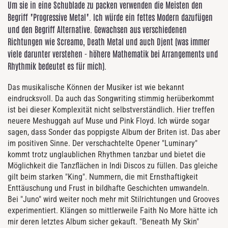
Um sie in eine Schublade zu packen verwenden die Meisten den
Begriff "Progressive Metal". Ich würde ein fettes Modern dazufügen
und den Begriff Alternative. Gewachsen aus verschiedenen
Richtungen wie Screamo, Death Metal und auch Djent (was immer
viele darunter verstehen - höhere Mathematik bei Arrangements und
Rhythmik bedeutet es für mich).
Das musikalische Können der Musiker ist wie bekannt
eindrucksvoll. Da auch das Songwriting stimmig herüberkommt
ist bei dieser Komplexität nicht selbstverständlich. Hier treffen
neuere Meshuggah auf Muse und Pink Floyd. Ich würde sogar
sagen, dass Sonder das poppigste Album der Briten ist. Das aber
im positiven Sinne. Der verschachtelte Opener "Luminary"
kommt trotz unglaublichen Rhythmen tanzbar und bietet die
Möglichkeit die Tanzflächen in Indi Discos zu füllen. Das gleiche
gilt beim starken "King". Nummern, die mit Ernsthaftigkeit
Enttäuschung und Frust in bildhafte Geschichten umwandeln.
Bei "Juno" wird weiter noch mehr mit Stilrichtungen und Grooves
experimentiert. Klängen so mittlerweile Faith No More hätte ich
mir deren letztes Album sicher gekauft. "Beneath My Skin"