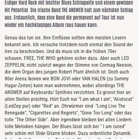
Erdiger Hard Rock mit leichter Blues Schlagseite und einem gewissen
Hit Potential. Die irische Band THE ANSWER holt zum nächsten Schlag
aus. Erstaunlich, dass eine Band die permanent auf Tour ist nun
wieder ein hochklassiges Album raus hauen kann.
Genau das tun sie. Ihre Einflüsse sollten den meisten Lesern
bekannt sein. Ich versuche trotzdem noch einmal den Sound der
Iren zu beschreiben. Und da muss ich in die frühen 70er
schauen. FREE, THE WHO gehören sicher dazu. Aber auch LED
ZEPPELIN, nicht zuletzt wegen der Stimme von Cormag Neeson,
die dem Organ des jungen Robert Plant ähnlich ist. Doch auch
80er Arena Ikonen wie BON JOVI oder VAN HALEN (zu Sammy
Hagar-Zeiten) kann man wahrnehmen, wobei allerdings THE
ANSWER auf Keyboards/ Synthies verzichten. Es groovt hier an
allen Stellen prächtig. Hört Euch nur "I am what I am", "Aristocat"
(LedZep pur) oder "Red" an. Ohrwürmer sind "Long Live The
Renegade", "Cigarettes and Regrets", "Gone Too Long" oder das
tolle "The Other Side". Aber irgendwie bleiben bei allen Liedern
tolle Melodien hängen. Der Blues lässt sich bei " I am cured"
sehr schön mit Slide Gitarre blicken. Dazu ordentliche Dynamik.