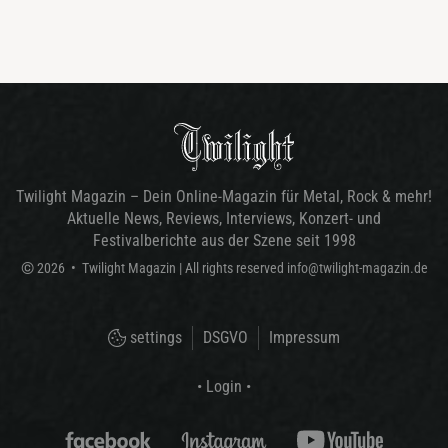
Twilight Magazin – Dein Online-Magazin für Metal, Rock & mehr!
Aktuelle News, Reviews, Interviews, Konzert- und
Festivalberichte aus der Szene seit 1998
©
2026
•
Twilight Magazin
| All rights reserved
info@twilight-magazin.de
settings
DSGVO
Impressum
• Login •