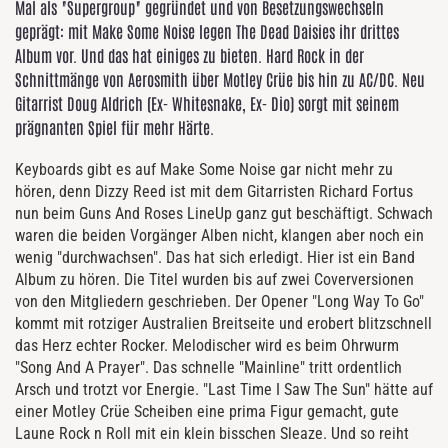
Mal als "Supergroup" gegründet und von Besetzungswechseln
geprägt: mit Make Some Noise legen The Dead Daisies ihr drittes
Album vor. Und das hat einiges zu bieten. Hard Rock in der
Schnittmänge von Aerosmith über Motley Crüe bis hin zu AC/DC. Neu
Gitarrist Doug Aldrich (Ex- Whitesnake, Ex- Dio) sorgt mit seinem
prägnanten Spiel für mehr Härte.
Keyboards gibt es auf Make Some Noise gar nicht mehr zu
hören, denn Dizzy Reed ist mit dem Gitarristen Richard Fortus
nun beim Guns And Roses LineUp ganz gut beschäftigt. Schwach
waren die beiden Vorgänger Alben nicht, klangen aber noch ein
wenig "durchwachsen". Das hat sich erledigt. Hier ist ein Band
Album zu hören. Die Titel wurden bis auf zwei Coverversionen
von den Mitgliedern geschrieben. Der Opener "Long Way To Go"
kommt mit rotziger Australien Breitseite und erobert blitzschnell
das Herz echter Rocker. Melodischer wird es beim Ohrwurm
"Song And A Prayer". Das schnelle "Mainline" tritt ordentlich
Arsch und trotzt vor Energie. "Last Time I Saw The Sun" hätte auf
einer Motley Crüe Scheiben eine prima Figur gemacht, gute
Laune Rock n Roll mit ein klein bisschen Sleaze. Und so reiht