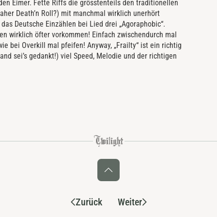
den Eimer. Fette Riffs die grösstenteils den traditionellen
er Death’n Roll?) mit manchmal wirklich unerhört
h das Deutsche Einzählen bei Lied drei „Agoraphobic“.
ten wirklich öfter vorkommen! Einfach zwischendurch mal
bei Overkill mal pfeifen! Anyway, „Frailty“ ist ein richtig
nd sei’s gedankt!) viel Speed, Melodie und der richtigen
Zurück
Weiter