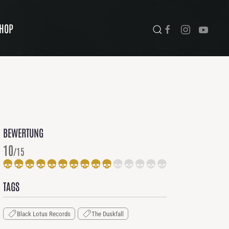
HOP
BEWERTUNG
10
/15
TAGS
Black Lotus Records
The Duskfall