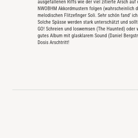
ausgefallenen Riffs wie der viel zitierte Arsch auf 
NWOBHM Akkordmustern folgen (wahrscheinlich dah
melodischen Flitzefinger Soli. Sehr schön fand’ ic
Solche Spässe werden stark unterschätzt und soll
GO! Schreien und loswemsen (The Haunted) oder wie 
gutes Album mit glasklarem Sound (Daniel Bergstra
Dosis Arschtritt!