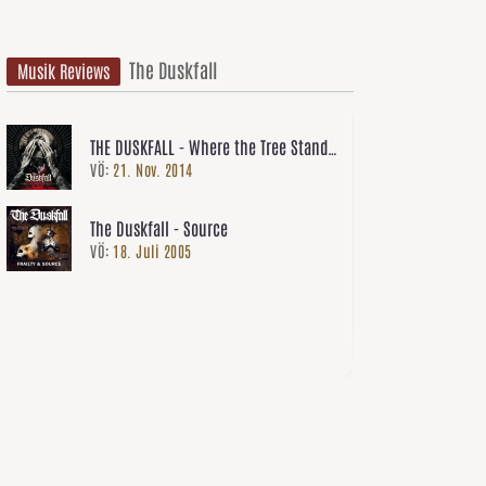
The Duskfall
Musik Reviews
THE DUSKFALL - Where the Tree Stands
VÖ:
21. Nov. 2014
Dead
The Duskfall - Source
VÖ:
18. Juli 2005