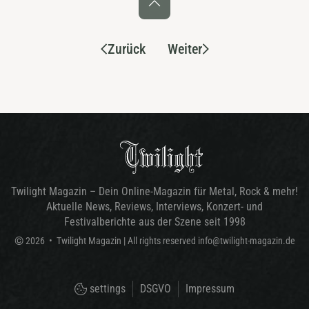
Zurück
Weiter
Twilight Magazin – Dein Online-Magazin für Metal, Rock & mehr!
Aktuelle News, Reviews, Interviews, Konzert- und
Festivalberichte aus der Szene seit 1998
©
2026
•
Twilight Magazin
| All rights reserved
info@twilight-magazin.de
settings
DSGVO
Impressum