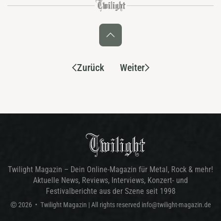
Zurück
Weiter
Twilight Magazin – Dein Online-Magazin für Metal, Rock & mehr!
Aktuelle News, Reviews, Interviews, Konzert- und
Festivalberichte aus der Szene seit 1998
©
2026
•
Twilight Magazin
| All rights reserved
info@twilight-magazin.de