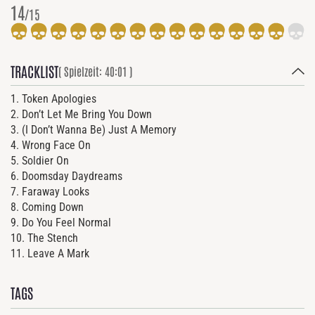
14
/15
TRACKLIST
( Spielzeit: 40:01 )
1. Token Apologies
2. Don’t Let Me Bring You Down
3. (I Don’t Wanna Be) Just A Memory
4. Wrong Face On
5. Soldier On
6. Doomsday Daydreams
7. Faraway Looks
8. Coming Down
9. Do You Feel Normal
10. The Stench
11. Leave A Mark
TAGS