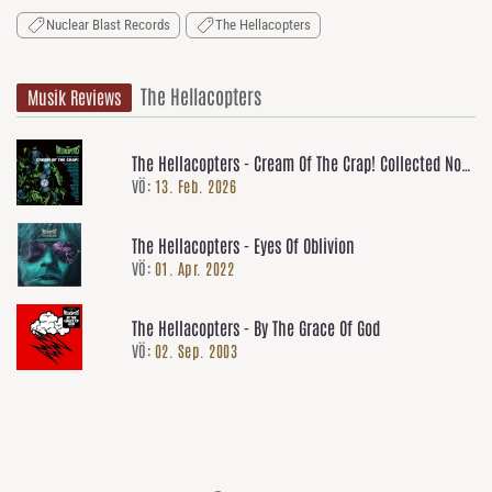
Nuclear Blast Records
The Hellacopters
The Hellacopters
Musik Reviews
The Hellacopters - Cream Of The Crap! Collected Non-
VÖ:
13. Feb. 2026
Album Works • Volume 3
The Hellacopters - Eyes Of Oblivion
VÖ:
01. Apr. 2022
The Hellacopters - By The Grace Of God
VÖ:
02. Sep. 2003