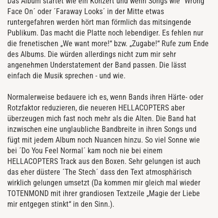
Das Album startet wie ein Konzert und wenn Songs wie ´Wrong
Face On´ oder ´Faraway Looks´ in der Mitte etwas
runtergefahren werden hört man förmlich das mitsingende
Publikum. Das macht die Platte noch lebendiger. Es fehlen nur
die frenetischen „We want more!“ bzw. „Zugabe!“ Rufe zum Ende
des Albums. Die würden allerdings nicht zum mir sehr
angenehmen Understatement der Band passen. Die lässt
einfach die Musik sprechen - und wie.
Normalerweise bedauere ich es, wenn Bands ihren Härte- oder
Rotzfaktor reduzieren, die neueren HELLACOPTERS aber
überzeugen mich fast noch mehr als die Alten. Die Band hat
inzwischen eine unglaubliche Bandbreite in ihren Songs und
fügt mit jedem Album noch Nuancen hinzu. So viel Sonne wie
bei ´Do You Feel Normal´ kam noch nie bei einem
HELLACOPTERS Track aus den Boxen. Sehr gelungen ist auch
das eher düstere ´The Stech´ dass den Text atmosphärisch
wirklich gelungen umsetzt (Da kommen mir gleich mal wieder
TOTENMOND mit ihrer grandiosen Textzeile „Magie der Liebe
mir entgegen stinkt“ in den Sinn.).