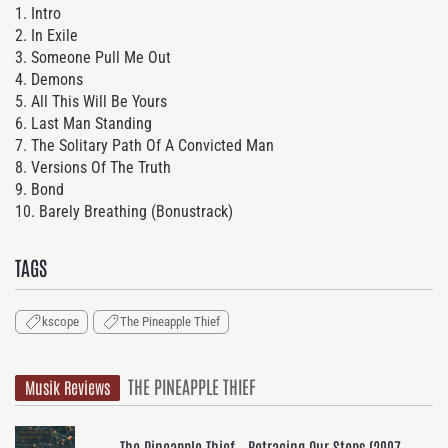
1. Intro
2. In Exile
3. Someone Pull Me Out
4. Demons
5. All This Will Be Yours
6. Last Man Standing
7. The Solitary Path Of A Convicted Man
8. Versions Of The Truth
9. Bond
10. Barely Breathing (Bonustrack)
TAGS
kscope
The Pineapple Thief
THE PINEAPPLE THIEF
Musik Reviews
The Pineapple Thief - Retracing Our Steps (2007-