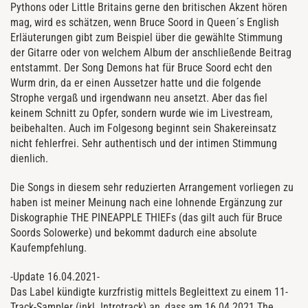
Pythons oder Little Britains gerne den britischen Akzent hören
mag, wird es schätzen, wenn Bruce Soord in Queen´s English
Erläuterungen gibt zum Beispiel über die gewählte Stimmung
der Gitarre oder von welchem Album der anschließende Beitrag
entstammt. Der Song Demons hat für Bruce Soord echt den
Wurm drin, da er einen Aussetzer hatte und die folgende
Strophe vergaß und irgendwann neu ansetzt. Aber das fiel
keinem Schnitt zu Opfer, sondern wurde wie im Livestream,
beibehalten. Auch im Folgesong beginnt sein Shakereinsatz
nicht fehlerfrei. Sehr authentisch und der intimen Stimmung
dienlich.
Die Songs in diesem sehr reduzierten Arrangement vorliegen zu
haben ist meiner Meinung nach eine lohnende Ergänzung zur
Diskographie THE PINEAPPLE THIEFs (das gilt auch für Bruce
Soords Solowerke) und bekommt dadurch eine absolute
Kaufempfehlung.
-Update 16.04.2021-
Das Label kündigte kurzfristig mittels Begleittext zu einem 11-
Track-Sampler (inkl. Introtrack) an, dass am 16.04.2021
The