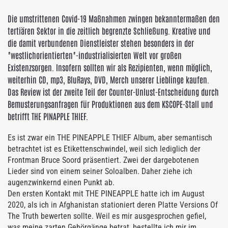
Die umstrittenen Covid-19 Maßnahmen zwingen bekanntermaßen den
tertiären Sektor in die zeitlich begrenzte Schließung. Kreative und
die damit verbundenen Dienstleister stehen besonders in der
"westlichorientierten"-industrialisierten Welt vor großen
Existenzsorgen. Insofern sollten wir als Rezipienten, wenn möglich,
weiterhin CD, mp3, BluRays, DVD, Merch unserer Lieblinge kaufen.
Das Review ist der zweite Teil der Counter-Unlust-Entscheidung durch
Bemusterungsanfragen für Produktionen aus dem KSCOPE-Stall und
betrifft THE PINAPPLE THIEF.
Es ist zwar ein THE PINEAPPLE THIEF Album, aber semantisch
betrachtet ist es Etikettenschwindel, weil sich lediglich der
Frontman Bruce Soord präsentiert. Zwei der dargebotenen
Lieder sind von einem seiner Soloalben. Daher ziehe ich
augenzwinkernd einen Punkt ab.
Den ersten Kontakt mit THE PINEAPPLE hatte ich im August
2020, als ich in Afghanistan stationiert deren Platte Versions Of
The Truth bewerten sollte. Weil es mir ausgesprochen gefiel,
was meine zarten Gehörgänge betrat, bestellte ich mir im