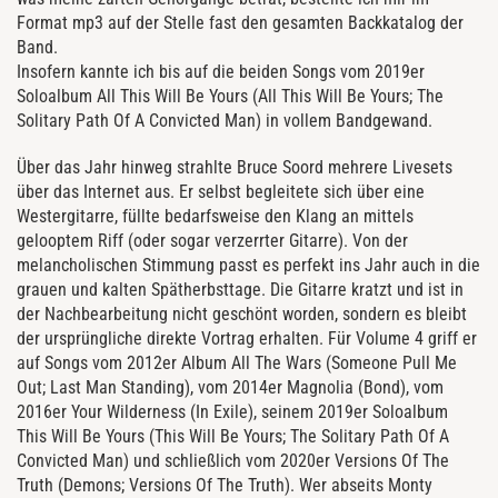
Format mp3 auf der Stelle fast den gesamten Backkatalog der
Band.
Insofern kannte ich bis auf die beiden Songs vom 2019er
Soloalbum All This Will Be Yours (All This Will Be Yours; The
Solitary Path Of A Convicted Man) in vollem Bandgewand.
Über das Jahr hinweg strahlte Bruce Soord mehrere Livesets
über das Internet aus. Er selbst begleitete sich über eine
Westergitarre, füllte bedarfsweise den Klang an mittels
gelooptem Riff (oder sogar verzerrter Gitarre). Von der
melancholischen Stimmung passt es perfekt ins Jahr auch in die
grauen und kalten Spätherbsttage. Die Gitarre kratzt und ist in
der Nachbearbeitung nicht geschönt worden, sondern es bleibt
der ursprüngliche direkte Vortrag erhalten. Für Volume 4 griff er
auf Songs vom 2012er Album All The Wars (Someone Pull Me
Out; Last Man Standing), vom 2014er Magnolia (Bond), vom
2016er Your Wilderness (In Exile), seinem 2019er Soloalbum
This Will Be Yours (This Will Be Yours; The Solitary Path Of A
Convicted Man) und schließlich vom 2020er Versions Of The
Truth (Demons; Versions Of The Truth). Wer abseits Monty