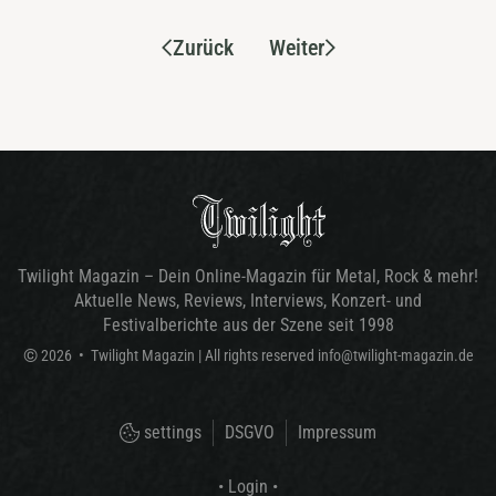
Zurück
Weiter
Twilight Magazin – Dein Online-Magazin für Metal, Rock & mehr!
Aktuelle News, Reviews, Interviews, Konzert- und
Festivalberichte aus der Szene seit 1998
©
2026
•
Twilight Magazin
| All rights reserved
info@twilight-magazin.de
settings
DSGVO
Impressum
• Login •