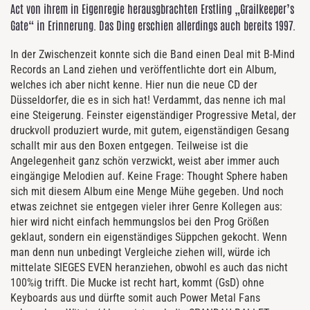
Act von ihrem in Eigenregie herausgbrachten Erstling „Grailkeeper’s
Gate“ in Erinnerung. Das Ding erschien allerdings auch bereits 1997.
In der Zwischenzeit konnte sich die Band einen Deal mit B-Mind
Records an Land ziehen und veröffentlichte dort ein Album,
welches ich aber nicht kenne. Hier nun die neue CD der
Düsseldorfer, die es in sich hat! Verdammt, das nenne ich mal
eine Steigerung. Feinster eigenständiger Progressive Metal, der
druckvoll produziert wurde, mit gutem, eigenständigen Gesang
schallt mir aus den Boxen entgegen. Teilweise ist die
Angelegenheit ganz schön verzwickt, weist aber immer auch
eingängige Melodien auf. Keine Frage: Thought Sphere haben
sich mit diesem Album eine Menge Mühe gegeben. Und noch
etwas zeichnet sie entgegen vieler ihrer Genre Kollegen aus:
hier wird nicht einfach hemmungslos bei den Prog Größen
geklaut, sondern ein eigenständiges Süppchen gekocht. Wenn
man denn nun unbedingt Vergleiche ziehen will, würde ich
mittelate SIEGES EVEN heranziehen, obwohl es auch das nicht
100%ig trifft. Die Mucke ist recht hart, kommt (GsD) ohne
Keyboards aus und dürfte somit auch Power Metal Fans