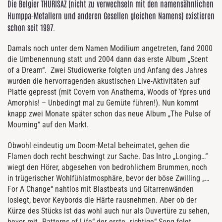
Die Belgier THURISAZ (nicht zu verwechseln mit den namensähnlichen
Humppa-Metallern und anderen Gesellen gleichen Namens) existieren
schon seit 1997.
Damals noch unter dem Namen Modilium angetreten, fand 2000
die Umbenennung statt und 2004 dann das erste Album „Scent
of a Dream“. Zwei Studiowerke folgten und Anfang des Jahres
wurden die hervorragenden akustischen Live-Aktivitäten auf
Platte gepresst (mit Covern von Anathema, Woods of Ypres und
Amorphis! – Unbedingt mal zu Gemüte führen!). Nun kommt
knapp zwei Monate später schon das neue Album „The Pulse of
Mourning“ auf den Markt.
Obwohl eindeutig um Doom-Metal beheimatet, gehen die
Flamen doch recht beschwingt zur Sache. Das Intro „Longing…“
wiegt den Hörer, abgesehen von bedrohlichem Brummen, noch
in trügerischer Wohlfühlatmosphäre, bevor der böse Zwilling „…
For A Change“ nahtlos mit Blastbeats und Gitarrenwänden
loslegt, bevor Keybords die Härte rausnehmen. Aber ob der
Kürze des Stücks ist das wohl auch nur als Ouvertüre zu sehen,
bevor mit „Patterns of Life“ der erste „richtige“ Song folgt.