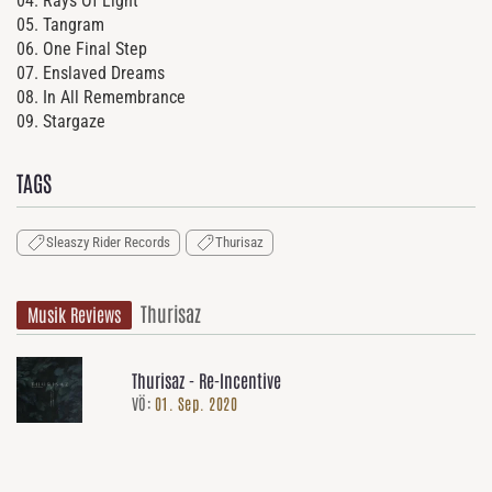
04. Rays Of Light
05. Tangram
06. One Final Step
07. Enslaved Dreams
08. In All Remembrance
09. Stargaze
TAGS
Sleaszy Rider Records
Thurisaz
Thurisaz
Musik Reviews
Thurisaz - Re-Incentive
VÖ:
01. Sep. 2020