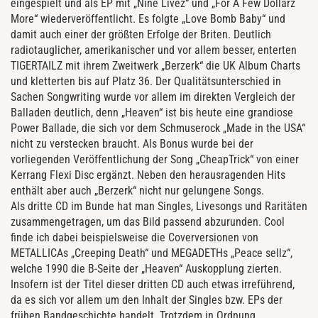
eingespielt und als EP mit „Nine Livez“ und „For A Few Dollarz
More“ wiederveröffentlicht. Es folgte „Love Bomb Baby“ und
damit auch einer der größten Erfolge der Briten. Deutlich
radiotauglicher, amerikanischer und vor allem besser, enterten
TIGERTAILZ mit ihrem Zweitwerk „Berzerk“ die UK Album Charts
und kletterten bis auf Platz 36. Der Qualitätsunterschied in
Sachen Songwriting wurde vor allem im direkten Vergleich der
Balladen deutlich, denn „Heaven“ ist bis heute eine grandiose
Power Ballade, die sich vor dem Schmuserock „Made in the USA“
nicht zu verstecken braucht. Als Bonus wurde bei der
vorliegenden Veröffentlichung der Song „CheapTrick“ von einer
Kerrang Flexi Disc ergänzt. Neben den herausragenden Hits
enthält aber auch „Berzerk“ nicht nur gelungene Songs.
Als dritte CD im Bunde hat man Singles, Livesongs und Raritäten
zusammengetragen, um das Bild passend abzurunden. Cool
finde ich dabei beispielsweise die Coverversionen von
METALLICAs „Creeping Death“ und MEGADETHs „Peace sellz“,
welche 1990 die B-Seite der „Heaven“ Auskopplung zierten.
Insofern ist der Titel dieser dritten CD auch etwas irreführend,
da es sich vor allem um den Inhalt der Singles bzw. EPs der
frühen Bandgeschichte handelt. Trotzdem in Ordnung.