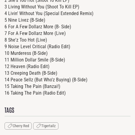
2 She's Too Hot (Shoot To Kill EP)
3 Living Without You (Shoot To Kill EP)
4 Livin' Without You (Special Extended Remix)
5 Nine Livez (B-Side)
6 For A Few Dollarz More (B- Side)
7 For A Few Dollarz More (Live)
8 She'z Too Hot (Live)
9 Noise Level Critical (Radio Edit)
10 Murderess (B-Side)
11 Million Dollar Smile (B-Side)
12 Heaven (Radio Edit)
13 Creeping Death (B-Side)
14 Peace Sellz (But Who'z Buying) (B-Side)
15 Taking The Pain (Banzai!)
16 Taking The Pain (Radio Edit)
TAGS
Cherry Red
Tigertailz