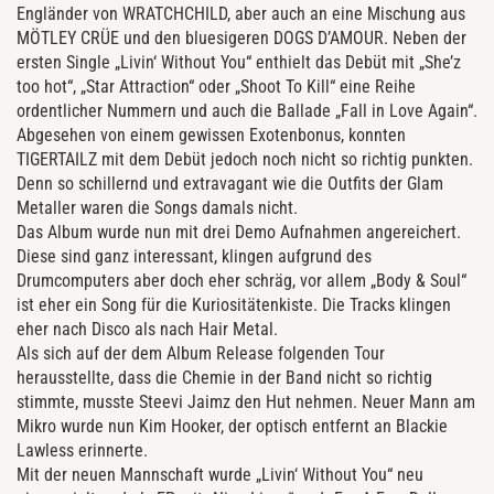
Engländer von WRATCHCHILD, aber auch an eine Mischung aus
MÖTLEY CRÜE und den bluesigeren DOGS D’AMOUR. Neben der
ersten Single „Livin‘ Without You“ enthielt das Debüt mit „She’z
too hot“, „Star Attraction“ oder „Shoot To Kill“ eine Reihe
ordentlicher Nummern und auch die Ballade „Fall in Love Again“.
Abgesehen von einem gewissen Exotenbonus, konnten
TIGERTAILZ mit dem Debüt jedoch noch nicht so richtig punkten.
Denn so schillernd und extravagant wie die Outfits der Glam
Metaller waren die Songs damals nicht.
Das Album wurde nun mit drei Demo Aufnahmen angereichert.
Diese sind ganz interessant, klingen aufgrund des
Drumcomputers aber doch eher schräg, vor allem „Body & Soul“
ist eher ein Song für die Kuriositätenkiste. Die Tracks klingen
eher nach Disco als nach Hair Metal.
Als sich auf der dem Album Release folgenden Tour
herausstellte, dass die Chemie in der Band nicht so richtig
stimmte, musste Steevi Jaimz den Hut nehmen. Neuer Mann am
Mikro wurde nun Kim Hooker, der optisch entfernt an Blackie
Lawless erinnerte.
Mit der neuen Mannschaft wurde „Livin‘ Without You“ neu