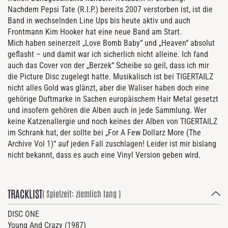
Nachdem Pepsi Tate (R.I.P.) bereits 2007 verstorben ist, ist die
Band in wechselnden Line Ups bis heute aktiv und auch
Frontmann Kim Hooker hat eine neue Band am Start.
Mich haben seinerzeit „Love Bomb Baby“ und „Heaven“ absolut
geflasht – und damit war ich sicherlich nicht alleine. Ich fand
auch das Cover von der „Berzek“ Scheibe so geil, dass ich mir
die Picture Disc zugelegt hatte. Musikalisch ist bei TIGERTAILZ
nicht alles Gold was glänzt, aber die Waliser haben doch eine
gehörige Duftmarke in Sachen europäischem Hair Metal gesetzt
und insofern gehören die Alben auch in jede Sammlung. Wer
keine Katzenallergie und noch keines der Alben von TIGERTAILZ
im Schrank hat, der sollte bei „For A Few Dollarz More (The
Archive Vol 1)“ auf jeden Fall zuschlagen! Leider ist mir bislang
nicht bekannt, dass es auch eine Vinyl Version geben wird.
TRACKLIST
( Spielzeit: ziemlich lang )
DISC ONE
Young And Crazy (1987)