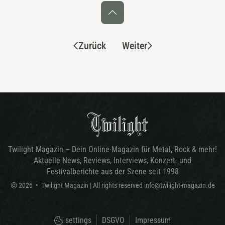
Zurück
Weiter
Twilight Magazin – Dein Online-Magazin für Metal, Rock & mehr!
Aktuelle News, Reviews, Interviews, Konzert- und
Festivalberichte aus der Szene seit 1998
©
2026
•
Twilight Magazin
| All rights reserved
info@twilight-magazin.de
settings
DSGVO
Impressum