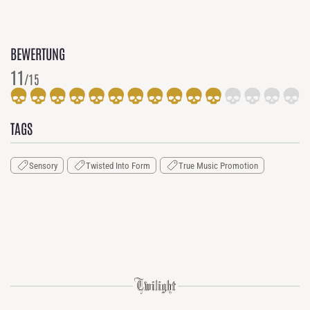
BEWERTUNG
11
/15
TAGS
Sensory
Twisted Into Form
True Music Promotion