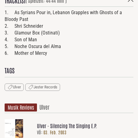
TRACKLIST
( Spielzeit: 44:44 min )
1. As Syrians Pour in, Lebanon Grapples with Ghosts of a
Bloody Past
2. Shri Schneider
3. Glamour Box (Ostinati)
4. Son of Man
5. Noche Oscura del Alma
6. Mother of Mercy
TAGS
Ulver
Jester Records
Ulver
Musik Reviews
Ulver - Silencing The Singing E.P.
VÖ:
03. Feb. 2003