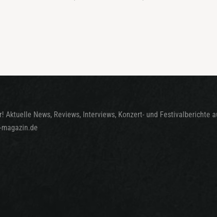
! Aktuelle News, Reviews, Interviews, Konzert- und Festivalberichte 
t-magazin.de