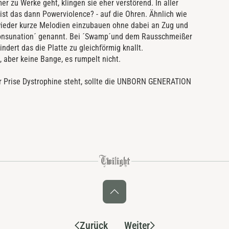
r zu Werke geht, klingen sie eher verstörend. In aller
 ist das dann Powerviolence? - auf die Ohren. Ähnlich wie
eder kurze Melodien einzubauen ohne dabei an Zug und
 ´Consunation´ genannt. Bei ´Swamp´und dem Rausschmeißer
dert das die Platte zu gleichförmig knallt.
, aber keine Bange, es rumpelt nicht.
er Prise Dystrophine steht, sollte die UNBORN GENERATION
Zurück
Weiter