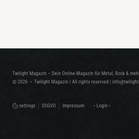
Twilight Magazin – Dein Online-Magazin für Metal, Rock & mehr
©
2026
•
Twilight Magazin
| All rights reserved
|
info@twiligh
settings
DSGVO
Impressum
• Login •