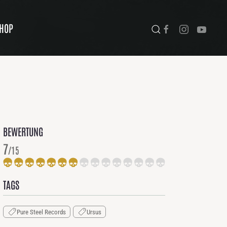
HOP
BEWERTUNG
7
/15
TAGS
Pure Steel Records
Ursus