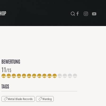
HOP
BEWERTUNG
11
/15
TAGS
Metal Blade Records
Wardog