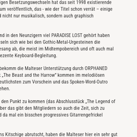
igen Besetzungswechseln hat das seit 1998 existierende
um veröffentlich, das - wie der Titel schon verrät – einige
 nicht nur musikalisch, sondern auch graphisch
and in den Neunzigern viel PARADISE LOST gehört haben
seln sich wie bei den Gothic-Metal-Urgesteinen die
esang ab, die meist im Midtempobereich und oft auch mal
ezente Keyboard-Begleitung.
s“ bekomm die Malteser Unterstützung durch ORPHANED
k „The Beast and the Harrow“ kommen im melodiösen
deutlichsten zum Vorschein und das Spoken-Word-Outro
ehen.
f den Punkt zu kommen (das Abschlusstück „The Legend of
er das gibt den Mitgliedern so auch die Zeit, sich zu
d da mal ein bisschen progressives Gitarrengefrickel
 Kitschige abrutscht, haben die Malteser hier ein sehr gut