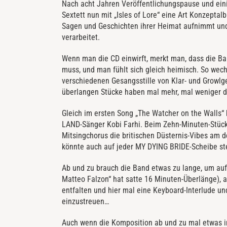
Nach acht Jahren Veröffentlichungspause und ein
Sextett nun mit „Isles of Lore“ eine Art Konzeptalb
Sagen und Geschichten ihrer Heimat aufnimmt und
verarbeitet.
Wenn man die CD einwirft, merkt man, dass die B
muss, und man fühlt sich gleich heimisch. So wech
verschiedenen Gesangsstille von Klar- und Growlg
überlangen Stücke haben mal mehr, mal weniger d
Gleich im ersten Song „The Watcher on the Wall
LAND-Sänger Kobi Farhi. Beim Zehn-Minuten-Stüc
Mitsingchorus die britischen Düsternis-Vibes am 
könnte auch auf jeder MY DYING BRIDE-Scheibe st
Ab und zu brauch die Band etwas zu lange, um au
Matteo Falzon“ hat satte 16 Minuten-Überlänge), ab
entfalten und hier mal eine Keyboard-Interlude un
einzustreuen…
Auch wenn die Komposition ab und zu mal etwas ins