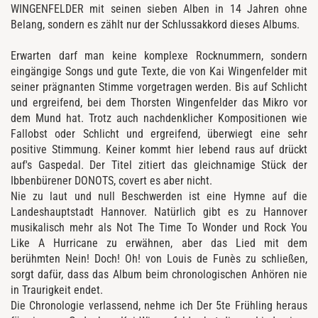
WINGENFELDER mit seinen sieben Alben in 14 Jahren ohne
Belang, sondern es zählt nur der Schlussakkord dieses Albums.
Erwarten darf man keine komplexe Rocknummern, sondern
eingängige Songs und gute Texte, die von Kai Wingenfelder mit
seiner prägnanten Stimme vorgetragen werden. Bis auf Schlicht
und ergreifend, bei dem Thorsten Wingenfelder das Mikro vor
dem Mund hat. Trotz auch nachdenklicher Kompositionen wie
Fallobst oder Schlicht und ergreifend, überwiegt eine sehr
positive Stimmung. Keiner kommt hier lebend raus auf drückt
auf's Gaspedal. Der Titel zitiert das gleichnamige Stück der
Ibbenbürener DONOTS, covert es aber nicht.
Nie zu laut und null Beschwerden ist eine Hymne auf die
Landeshauptstadt Hannover. Natürlich gibt es zu Hannover
musikalisch mehr als Not The Time To Wonder und Rock You
Like A Hurricane zu erwähnen, aber das Lied mit dem
berühmten Nein! Doch! Oh! von Louis de Funès zu schließen,
sorgt dafür, dass das Album beim chronologischen Anhören nie
in Traurigkeit endet.
Die Chronologie verlassend, nehme ich Der 5te Frühling heraus